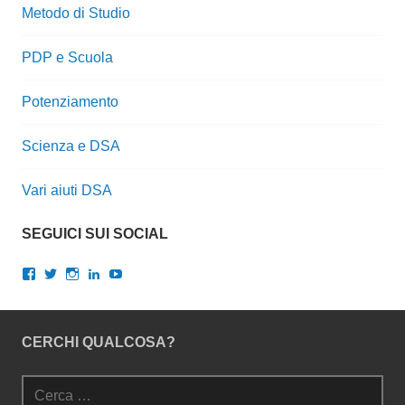
Metodo di Studio
PDP e Scuola
Potenziamento
Scienza e DSA
Vari aiuti DSA
SEGUICI SUI SOCIAL
Visualizza
Visualizza
Visualizza
Visualizza
Visualizza
il
il
il
il
il
profilo
profilo
profilo
profilo
profilo
di
di
di
di
di
gianlucalopresti.psy
GianLoPresti
dr.gianluca.lopresti
gianlopresti
UCXnQkoGLYcrm2rdqNWCMWqQ
CERCHI QUALCOSA?
su
su
su
su
su
Facebook
Twitter
Instagram
LinkedIn
YouTube
Ricerca