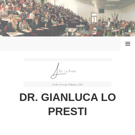
Vai
al
contenuto
MENU
DR. GIANLUCA LO
PRESTI