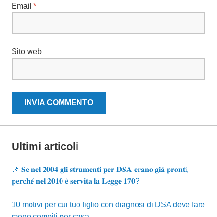
Email
*
Sito web
Ultimi articoli
📌 𝐒𝐞 𝐧𝐞𝐥 𝟐𝟎𝟎𝟒 𝐠𝐥𝐢 𝐬𝐭𝐫𝐮𝐦𝐞𝐧𝐭𝐢 𝐩𝐞𝐫 𝐃𝐒𝐀 𝐞𝐫𝐚𝐧𝐨 𝐠𝐢𝐚̀ 𝐩𝐫𝐨𝐧𝐭𝐢,
𝐩𝐞𝐫𝐜𝐡𝐞́ 𝐧𝐞𝐥 𝟐𝟎𝟏𝟎 𝐞̀ 𝐬𝐞𝐫𝐯𝐢𝐭𝐚 𝐥𝐚 𝐋𝐞𝐠𝐠𝐞 𝟏𝟕𝟎?
10 motivi per cui tuo figlio con diagnosi di DSA deve fare
meno compiti per casa