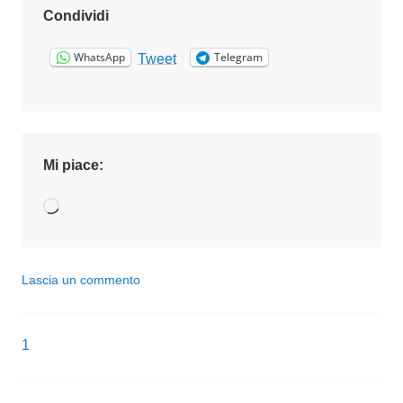
Condividi
o
2
WhatsApp
Telegram
Tweet
0
1
8
Mi piace:
Caricamento
in
corso…
Lascia un commento
1
Navigazione
articoli