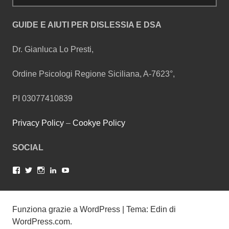
per:
GUIDE E AIUTI PER DISLESSIA E DSA
Dr. Gianluca Lo Presti,
Ordine Psicologi Regione Siciliana, A-7623°,
PI 03077410839
Privacy Policy
–
Cookye Policy
SOCIAL
Facebook
Twitter
Instagram
LinkedIn
YouTube
Funziona grazie a WordPress
|
Tema: Edin di
WordPress.com
.