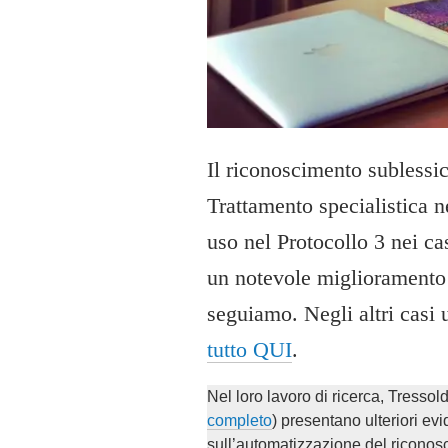
2
0
1
9
Il riconoscimento sublessi
Trattamento specialistica n
uso nel Protocollo 3 nei ca
un notevole miglioramento 
seguiamo. Negli altri casi u
tutto QUI
.
Nel loro lavoro di ricerca, Tressold
completo
) presentano ulteriori evi
sull’automatizzazione del riconos