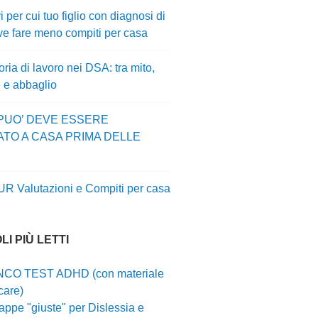
i per cui tuo figlio con diagnosi di
e fare meno compiti per casa
ia di lavoro nei DSA: tra mito,
e e abbaglio
 PUO’ DEVE ESSERE
ATO A CASA PRIMA DELLE
UR Valutazioni e Compiti per casa
LI PIÙ LETTI
CO TEST ADHD (con materiale
care)
ppe "giuste" per Dislessia e