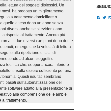
ella lettura dei soggetti dislessici. Un
SEGUIC
tre mesi, ha prodotto un miglioramento
seguito a trattamento domiciliare o
Visual
Vis
il
il
 a quello atteso dopo un anno senza
profilo
pro
pioni diversi anche se si evidenziano
di
di
gianluc
Gi
ella risposta al trattamento. Ancora più
su
su
ti con altri due diversi campioni dopo due e
Faceb
Twi
ti ottenuti, emerge che la velocità di lettura
guito alla ripetizione di cicli di
ermettendo ad alcuni soggetti di
nza tecnica che, seppur ancora inferiore
olettori, risulta essere sufficiente per una
autonomia. Questi risultati sembrano
enti basati sull’automatizzazione del
ante software adatto alla presentazione di
relativo alla comprensione delle ampie
a al trattamento.