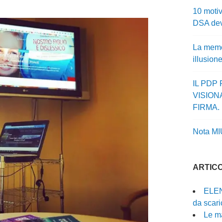
10 motiv
DSA dev
La memor
illusion
IL PDP
VISION
FIRMA.
Nota MI
ARTICO
ELEN
da scari
Le ma