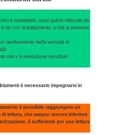
nici e riabilitatori, sono quelle ottenute dai
e tre cicli di trattamento, e che si possono
e un cambiamento nella velocità di
ità;
ento non c’è evoluzione sensibile
ambiamenti è necessario impegnarsi in
rattamento è possibile raggiungere un
a di lettura, che seppur ancora inferiore
larizzazione, è sufficiente per una lettura