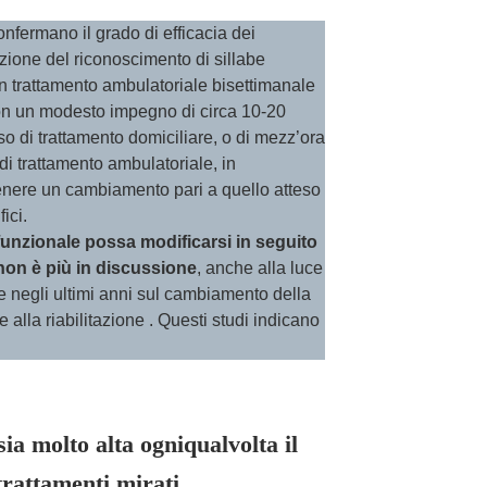
confermano il grado di efficacia dei
azione del riconoscimento di sillabe
n trattamento ambulatoriale bisettimanale
Con un modesto impegno di circa 10-20
so di trattamento domiciliare, o di mezz’ora
di trattamento ambulatoriale, in
ttenere un cambiamento pari a quello atteso
ici.
unzionale possa modificarsi in seguito
t non è più in discussione
, anche alla luce
e negli ultimi anni sul cambiamento della
alla riabilitazione . Questi studi indicano
ia molto alta ogniqualvolta il
trattamenti mirati.