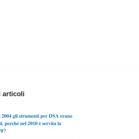
 articoli
 𝟐𝟎𝟎𝟒 𝐠𝐥𝐢 𝐬𝐭𝐫𝐮𝐦𝐞𝐧𝐭𝐢 𝐩𝐞𝐫 𝐃𝐒𝐀 𝐞𝐫𝐚𝐧𝐨
𝐢, 𝐩𝐞𝐫𝐜𝐡𝐞́ 𝐧𝐞𝐥 𝟐𝟎𝟏𝟎 𝐞̀ 𝐬𝐞𝐫𝐯𝐢𝐭𝐚 𝐥𝐚
𝟕𝟎?