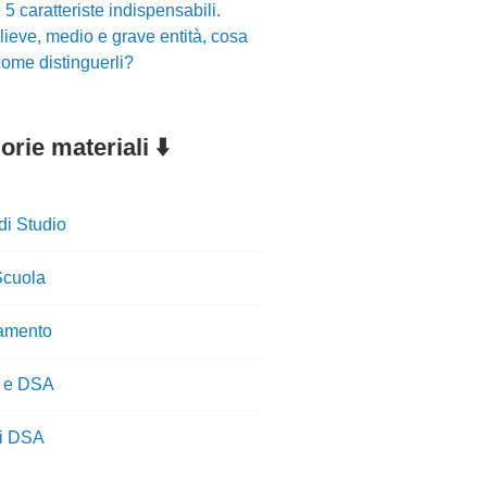
5 caratteriste indispensabili.
ieve, medio e grave entità, cosa
ome distinguerli?
rie materiali ⬇️
di Studio
cuola
amento
 e DSA
ti DSA