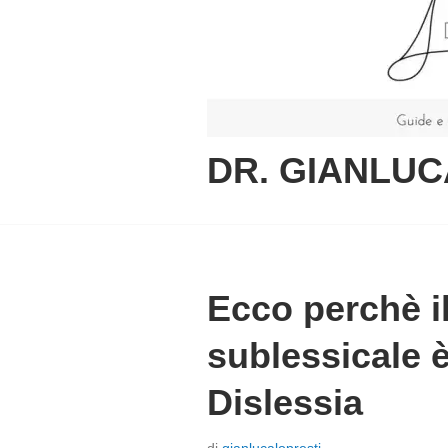
DR. GIANLUC
Ecco perchè i
sublessicale è
Dislessia
P
di
gianlucalopresti