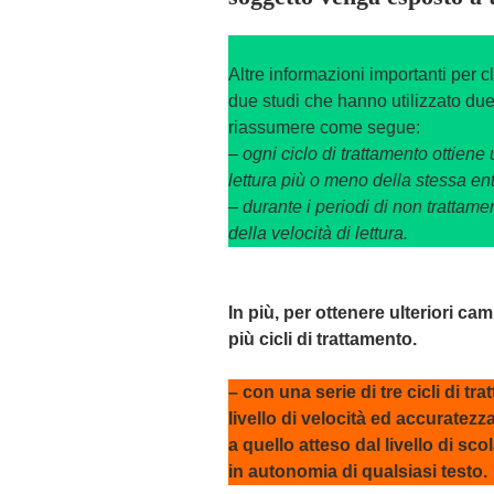
Altre informazioni importanti per cli
due studi che hanno utilizzato due 
riassumere come segue:
– ogni ciclo di trattamento ottien
lettura più o meno della stessa ent
– durante i periodi di non trattam
della velocità di lettura.
In più, per ottenere ulteriori c
più cicli di trattamento.
– con una serie di tre cicli di t
livello di velocità ed accuratezz
a quello atteso dal livello di sco
in autonomia di qualsiasi testo.