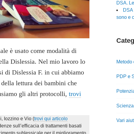
DSA. Le 
DSA l
sono e c
Catego
cale è usato come modalità di
ella Dislessia. Nel mio lavoro lo
Metodo 
si di Dislessia F. in cui abbiamo
PDP e S
della lettura dei bambini che
Potenzi
siamo gli altri protocolli,
trovi
Scienza
i, Iozzino e Vio (
trovi qui articolo
Vari aiu
denze sull’efficacia di trattamenti basati
cimento sublessicale per il miglioramento