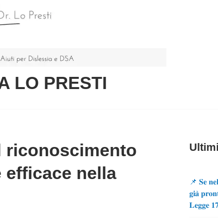
A LO PRESTI
l riconoscimento
Ultimi
 efficace nella
📌 𝐒𝐞 𝐧𝐞𝐥
𝐠𝐢𝐚̀ 𝐩𝐫𝐨𝐧
𝐋𝐞𝐠𝐠𝐞 𝟏