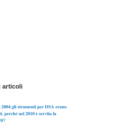
 articoli
 𝟐𝟎𝟎𝟒 𝐠𝐥𝐢 𝐬𝐭𝐫𝐮𝐦𝐞𝐧𝐭𝐢 𝐩𝐞𝐫 𝐃𝐒𝐀 𝐞𝐫𝐚𝐧𝐨
𝐢, 𝐩𝐞𝐫𝐜𝐡𝐞́ 𝐧𝐞𝐥 𝟐𝟎𝟏𝟎 𝐞̀ 𝐬𝐞𝐫𝐯𝐢𝐭𝐚 𝐥𝐚
𝟕𝟎?