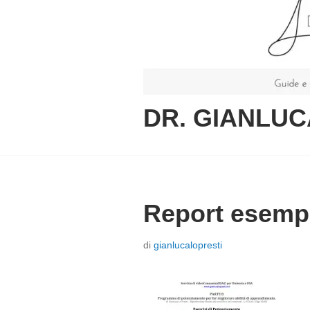
DR. GIANLUC
Report esemp
P
di
gianlucalopresti
o
s
t