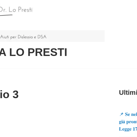
A LO PRESTI
io 3
Ultimi
📌 𝐒𝐞 𝐧𝐞𝐥
𝐠𝐢𝐚̀ 𝐩𝐫𝐨𝐧
𝐋𝐞𝐠𝐠𝐞 𝟏