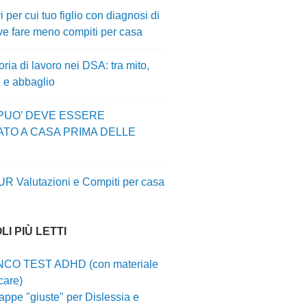
i per cui tuo figlio con diagnosi di
e fare meno compiti per casa
ia di lavoro nei DSA: tra mito,
e e abbaglio
 PUO’ DEVE ESSERE
ATO A CASA PRIMA DELLE
UR Valutazioni e Compiti per casa
LI PIÙ LETTI
CO TEST ADHD (con materiale
care)
ppe "giuste" per Dislessia e