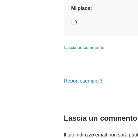
Mi piace:
Caricamento
in
corso…
Lascia un commento
Report esempio 3
Navigazione
articoli
Lascia un commento
Il tuo indirizzo email non sarà pub