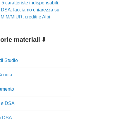
5 caratteriste indispensabili.
r DSA: facciamo chiarezza su
i MIM/MIUR, crediti e Albi
rie materiali ⬇️
di Studio
cuola
amento
 e DSA
ti DSA