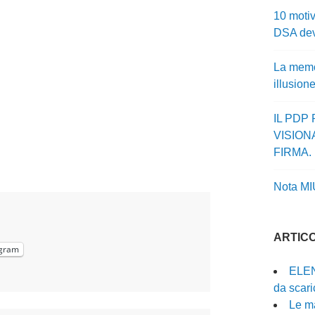
10 motiv
DSA dev
La memor
illusion
IL PDP
VISION
FIRMA.
Nota MI
ARTICO
gram
ELEN
da scari
Le ma