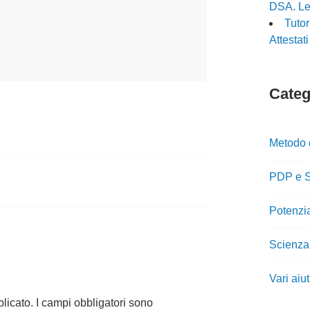
DSA. Le 
Tuto
Attestat
Catego
Metodo 
PDP e S
Potenzi
Scienza
Vari aiu
blicato.
I campi obbligatori sono