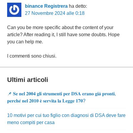
binance Registrera
ha detto:
27 Novembre 2024 alle 0:18
Can you be more specific about the content of your
article? After reading it, I still have some doubts. Hope
you can help me.
I commenti sono chiusi.
Ultimi articoli
📌 𝐒𝐞 𝐧𝐞𝐥 𝟐𝟎𝟎𝟒 𝐠𝐥𝐢 𝐬𝐭𝐫𝐮𝐦𝐞𝐧𝐭𝐢 𝐩𝐞𝐫 𝐃𝐒𝐀 𝐞𝐫𝐚𝐧𝐨 𝐠𝐢𝐚̀ 𝐩𝐫𝐨𝐧𝐭𝐢,
𝐩𝐞𝐫𝐜𝐡𝐞́ 𝐧𝐞𝐥 𝟐𝟎𝟏𝟎 𝐞̀ 𝐬𝐞𝐫𝐯𝐢𝐭𝐚 𝐥𝐚 𝐋𝐞𝐠𝐠𝐞 𝟏𝟕𝟎?
10 motivi per cui tuo figlio con diagnosi di DSA deve fare
meno compiti per casa