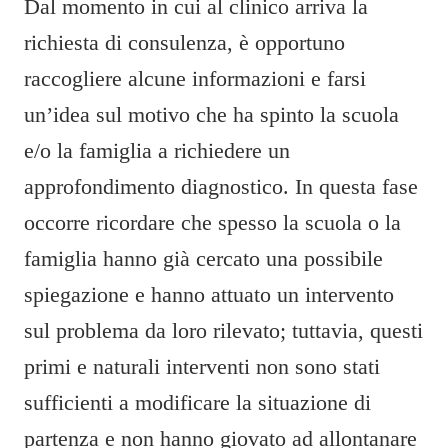
Dal momento in cui al clinico arriva la
r
richiesta di consulenza, è opportuno
a
i
raccogliere alcune informazioni e farsi
o
un’idea sul motivo che ha spinto la scuola
2
0
e/o la famiglia a richiedere un
1
approfondimento diagnostico. In questa fase
6
occorre ricordare che spesso la scuola o la
famiglia hanno già cercato una possibile
spiegazione e hanno attuato un intervento
sul problema da loro rilevato; tuttavia, questi
primi e naturali interventi non sono stati
sufficienti a modificare la situazione di
partenza e non hanno giovato ad allontanare