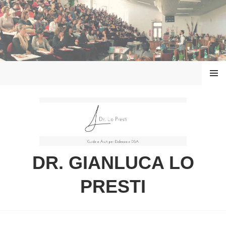
Vai
al
contenuto
MENU
DR. GIANLUCA LO
PRESTI