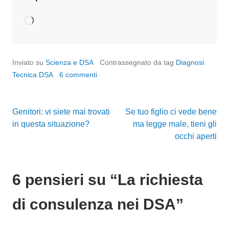
Caricamento
in
corso…
Inviato su
Scienza e DSA
Contrassegnato da tag
Diagnosi
Tecnica DSA
6 commenti
Genitori: vi siete mai trovati
Se tuo figlio ci vede bene
Navigazione
in questa situazione?
ma legge male, tieni gli
occhi aperti
articoli
6 pensieri su “
La richiesta
di consulenza nei DSA
”