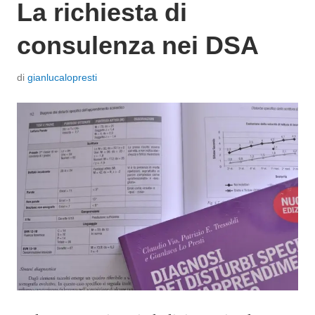
La richiesta di
consulenza nei DSA
P
di
gianlucalopresti
o
s
t
a
t
o
i
l
1
6
F
e
b
b