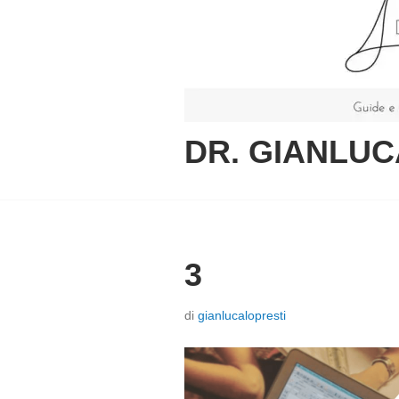
DR. GIANLUC
3
P
di
gianlucalopresti
o
s
t