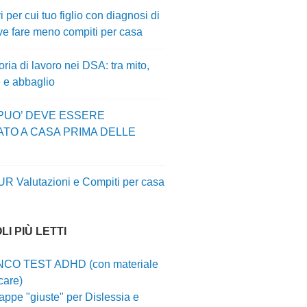
i per cui tuo figlio con diagnosi di
e fare meno compiti per casa
ia di lavoro nei DSA: tra mito,
e e abbaglio
 PUO’ DEVE ESSERE
ATO A CASA PRIMA DELLE
UR Valutazioni e Compiti per casa
LI PIÙ LETTI
CO TEST ADHD (con materiale
care)
ppe "giuste" per Dislessia e