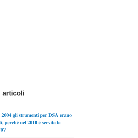
 articoli
 𝟐𝟎𝟎𝟒 𝐠𝐥𝐢 𝐬𝐭𝐫𝐮𝐦𝐞𝐧𝐭𝐢 𝐩𝐞𝐫 𝐃𝐒𝐀 𝐞𝐫𝐚𝐧𝐨
𝐢, 𝐩𝐞𝐫𝐜𝐡𝐞́ 𝐧𝐞𝐥 𝟐𝟎𝟏𝟎 𝐞̀ 𝐬𝐞𝐫𝐯𝐢𝐭𝐚 𝐥𝐚
𝟕𝟎?