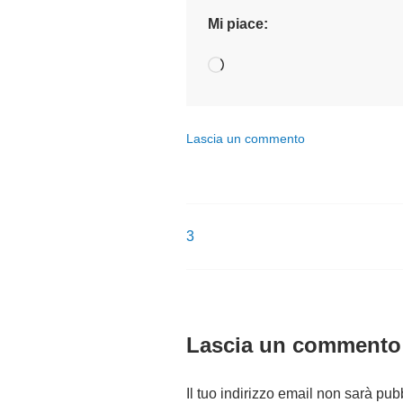
Mi piace:
Caricamento
in
corso…
Lascia un commento
3
Navigazione
articoli
Lascia un commento
Il tuo indirizzo email non sarà pub