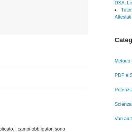
DSA. Le 
Tuto
Attestat
Catego
Metodo 
PDP e S
Potenzi
Scienza
Vari aiu
blicato.
I campi obbligatori sono