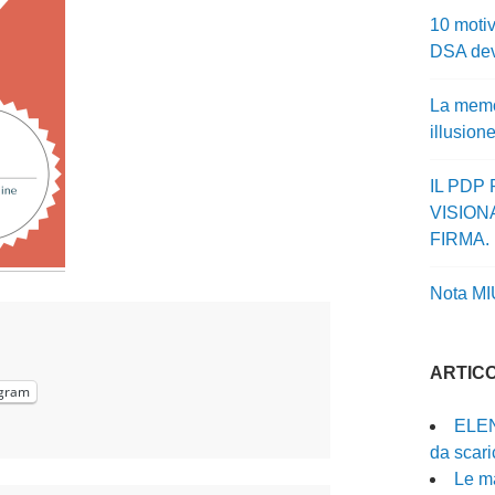
10 motiv
DSA dev
La memor
illusion
IL PDP
VISION
FIRMA.
Nota MI
ARTICO
gram
ELEN
da scari
Le ma