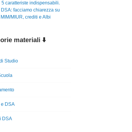
5 caratteriste indispensabili.
r DSA: facciamo chiarezza su
i MIM/MIUR, crediti e Albi
rie materiali ⬇️
di Studio
cuola
amento
 e DSA
ti DSA