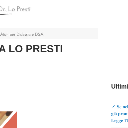
A LO PRESTI
Ultimi
📌 𝐒𝐞 𝐧𝐞𝐥
𝐠𝐢𝐚̀ 𝐩𝐫𝐨𝐧
𝐋𝐞𝐠𝐠𝐞 𝟏