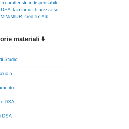
5 caratteriste indispensabili.
r DSA: facciamo chiarezza su
i MIM/MIUR, crediti e Albi
rie materiali ⬇️
di Studio
cuola
amento
 e DSA
ti DSA