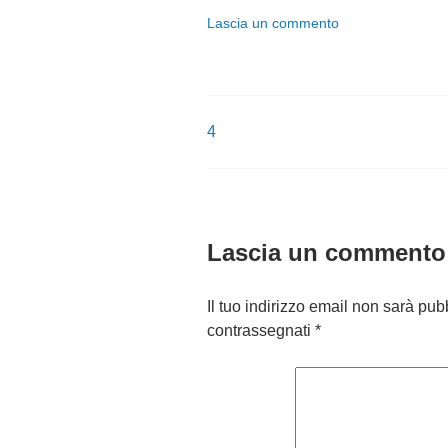
8
Lascia un commento
4
Navigazione
articoli
Lascia un commento
Il tuo indirizzo email non sarà pub
contrassegnati
*