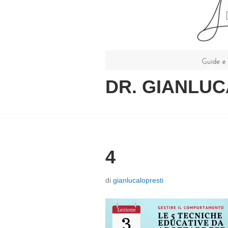
DR. GIANLUC
4
P
di
gianlucalopresti
o
s
t