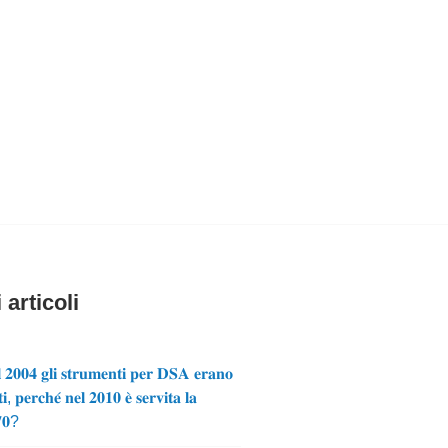
 articoli
 𝟐𝟎𝟎𝟒 𝐠𝐥𝐢 𝐬𝐭𝐫𝐮𝐦𝐞𝐧𝐭𝐢 𝐩𝐞𝐫 𝐃𝐒𝐀 𝐞𝐫𝐚𝐧𝐨
𝐢, 𝐩𝐞𝐫𝐜𝐡𝐞́ 𝐧𝐞𝐥 𝟐𝟎𝟏𝟎 𝐞̀ 𝐬𝐞𝐫𝐯𝐢𝐭𝐚 𝐥𝐚
𝟕𝟎?