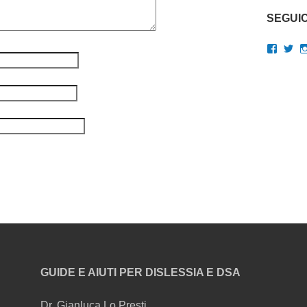
SEGUIC
Visual
Vis
il
il
profilo
pro
di
di
gianluc
Gi
su
su
Faceb
Twi
GUIDE E AIUTI PER DISLESSIA E DSA
Dr. Gianluca Lo Presti,