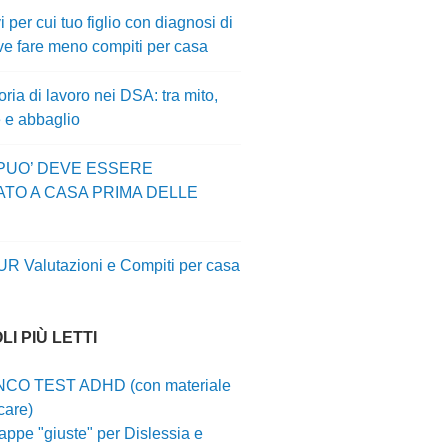
i per cui tuo figlio con diagnosi di
e fare meno compiti per casa
ia di lavoro nei DSA: tra mito,
e e abbaglio
 PUO’ DEVE ESSERE
ATO A CASA PRIMA DELLE
UR Valutazioni e Compiti per casa
LI PIÙ LETTI
CO TEST ADHD (con materiale
care)
ppe "giuste" per Dislessia e