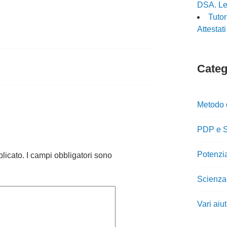
DSA. Le 
Tuto
Attestat
Catego
Metodo 
PDP e S
Potenzi
blicato.
I campi obbligatori sono
Scienza
Vari aiu