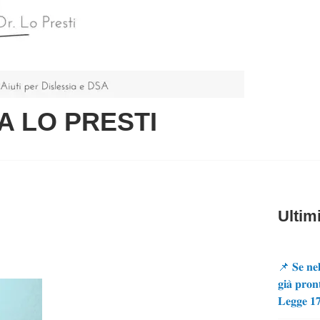
A LO PRESTI
Ultimi
📌 𝐒𝐞 𝐧𝐞𝐥
𝐠𝐢𝐚̀ 𝐩𝐫𝐨𝐧
𝐋𝐞𝐠𝐠𝐞 𝟏