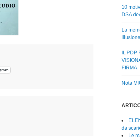
10 motiv
DSA dev
La memor
illusion
IL PDP
VISION
FIRMA.
gram
Nota MI
ARTICO
ELEN
da scari
Le ma