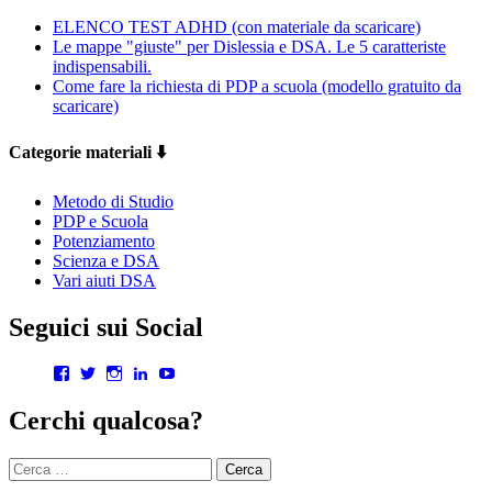
ELENCO TEST ADHD (con materiale da scaricare)
Le mappe "giuste" per Dislessia e DSA. Le 5 caratteriste
indispensabili.
Come fare la richiesta di PDP a scuola (modello gratuito da
scaricare)
Categorie materiali ⬇️
Metodo di Studio
PDP e Scuola
Potenziamento
Scienza e DSA
Vari aiuti DSA
Seguici sui Social
Visualizza
Visualizza
Visualizza
Visualizza
Visualizza
il
il
il
il
il
profilo
profilo
profilo
profilo
profilo
Cerchi qualcosa?
di
di
di
di
di
gianlucalopresti.psy
GianLoPresti
dr.gianluca.lopresti
gianlopresti
UCXnQkoGLYcrm2rdqNWCMWqQ
su
su
su
su
su
Ricerca
Facebook
Twitter
Instagram
LinkedIn
YouTube
per: