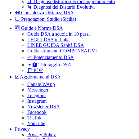
📗 Diagnosi disturbi specifici apprendimento
📘 Diagnosi dei Disturbi Evolutivi
📲 Consulenza Distanza DSA
⬜️ Prenotazioni Studio (Sicilia)
🆕 Guide e Norme DSA
Guida DSA a scuola in 10 passi
LEGGI DSA in Italia
LINEE GUIDA Sanità DSA
Guida strumenti COMPENSATIVI
📈 Potenziamento DSA
👩‍🏫 Tutoraggio DSA
📑 PDP
☑️ Aggiornamenti DSA
Canale WApp
Messenger
Telegram
Instagram
Newsletter DSA
Facebook
TikTok
YouTube
Privacy
Privacy Policy