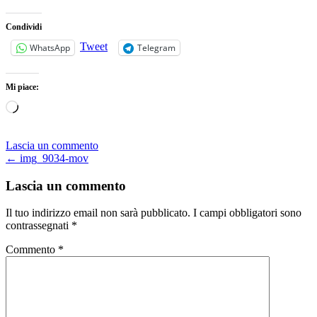
Condividi
Tweet
WhatsApp
Telegram
Mi piace:
Caricamento
in
corso…
Lascia un commento
Navigazione
←
img_9034-mov
articoli
Lascia un commento
Il tuo indirizzo email non sarà pubblicato.
I campi obbligatori sono
contrassegnati
*
Commento
*