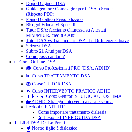
Dopo Diagnosi DSA
Guida genitori: Come agire per i DSA a Scuola
(Rispetto PDP)
Piano Didattico Personalizzato
Bisogni Educativi Speciali
Tutor DSA: facciamo chiarezza su Attestati
MIM/MIUR, crediti e Albi
Tutor DSA vs Trattamento DSA: Le Differenze Chiave
Scienza DSA
Subito 21 Aiuti per DSA
Come posso aiutarti?
✅ Corsi OnLine DSA
🎓 Corso Professionisti PRO [DSA, ADHD]
📊 Corso TRATTAMENTO DSA
📚 Corso TUTOR DSA
💭 Corso INTERVENTO PRATICO ADHD
👨‍👩‍👧‍👦 Corso Genitori STUDIO AUTOSTIMA
🏡 ADHD: Strategie intervento a casa e scuola
Lezioni GRATUITE
Come impostare trattamento dislessia
📖 Lezione LINEE GUIDA DSA
📒 Libri DSA Dr. Lo Presti
📙 Nostro figlio è dislessico