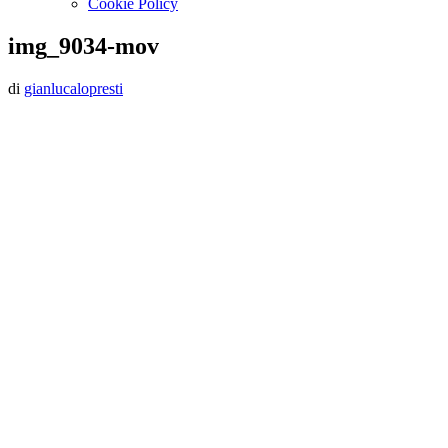
Cookie Policy
img_9034-mov
Postato
di
gianlucalopresti
il
10
Aprile
2025
10
Aprile
2025