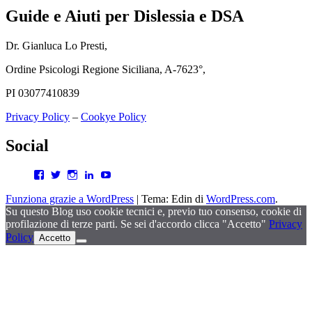
Guide e Aiuti per Dislessia e DSA
Dr. Gianluca Lo Presti,
Ordine Psicologi Regione Siciliana, A-7623°,
PI 03077410839
Privacy Policy
–
Cookye Policy
Social
Facebook
Twitter
Instagram
LinkedIn
YouTube
Funziona grazie a WordPress
|
Tema: Edin di
WordPress.com
.
Su questo Blog uso cookie tecnici e, previo tuo consenso, cookie di
profilazione di terze parti. Se sei d'accordo clicca "Accetto"
Privacy
Policy
Accetto