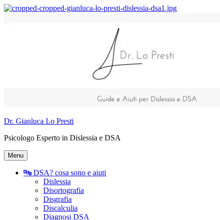
Vai
al
contenuto
Dr. Gianluca Lo Presti
Psicologo Esperto in Dislessia e DSA
Menu
🔤 DSA? cosa sono e aiuti
Dislessia
Disortografia
Disgrafia
Discalculia
Diagnosi DSA