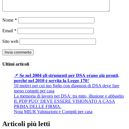
Nome
*
Email
*
Sito web
Ultimi articoli
📌 𝐒𝐞 𝐧𝐞𝐥 𝟐𝟎𝟎𝟒 𝐠𝐥𝐢 𝐬𝐭𝐫𝐮𝐦𝐞𝐧𝐭𝐢 𝐩𝐞𝐫 𝐃𝐒𝐀 𝐞𝐫𝐚𝐧𝐨 𝐠𝐢𝐚̀ 𝐩𝐫𝐨𝐧𝐭𝐢,
𝐩𝐞𝐫𝐜𝐡𝐞́ 𝐧𝐞𝐥 𝟐𝟎𝟏𝟎 𝐞̀ 𝐬𝐞𝐫𝐯𝐢𝐭𝐚 𝐥𝐚 𝐋𝐞𝐠𝐠𝐞 𝟏𝟕𝟎?
10 motivi per cui tuo figlio con diagnosi di DSA deve fare
meno compiti per casa
La memoria di lavoro nei DSA: tra mito, illusione e abbaglio
IL PDP PUO’ DEVE ESSERE VISIONATO A CASA
PRIMA DELLE FIRMA.
Nota MIUR Valutazioni e Compiti per casa
Articoli più letti