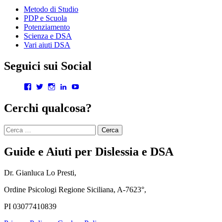
Metodo di Studio
PDP e Scuola
Potenziamento
Scienza e DSA
Vari aiuti DSA
Seguici sui Social
Visualizza
Visualizza
Visualizza
Visualizza
Visualizza
il
il
il
il
il
profilo
profilo
profilo
profilo
profilo
Cerchi qualcosa?
di
di
di
di
di
gianlucalopresti.psy
GianLoPresti
dr.gianluca.lopresti
gianlopresti
UCXnQkoGLYcrm2rdqNWCMWqQ
su
su
su
su
su
Ricerca
Facebook
Twitter
Instagram
LinkedIn
YouTube
per:
Guide e Aiuti per Dislessia e DSA
Dr. Gianluca Lo Presti,
Ordine Psicologi Regione Siciliana, A-7623°,
PI 03077410839