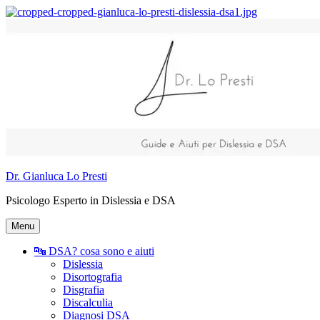
Vai
al
contenuto
Dr. Gianluca Lo Presti
Psicologo Esperto in Dislessia e DSA
Menu
🔤 DSA? cosa sono e aiuti
Dislessia
Disortografia
Disgrafia
Discalculia
Diagnosi DSA