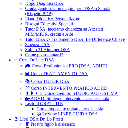
Dopo Diagnosi DSA
Guida genitori: Come agire per i DSA a Scuola
(Rispetto PDP)
Piano Didattico Personalizzato
Bisogni Educativi Speciali
Tutor DSA: facciamo chiarezza su Attestati
MIM/MIUR, crediti e Albi
Tutor DSA vs Trattamento DSA: Le Differenze Chiave
Scienza DSA
Subito 21 Aiuti per DSA
Come posso aiutarti?
✅ Corsi OnLine DSA
🎓 Corso Professionisti PRO [DSA, ADHD]
📊 Corso TRATTAMENTO DSA
📚 Corso TUTOR DSA
💭 Corso INTERVENTO PRATICO ADHD
👨‍👩‍👧‍👦 Corso Genitori STUDIO AUTOSTIMA
🏡 ADHD: Strategie intervento a casa e scuola
Lezioni GRATUITE
Come impostare trattamento dislessia
📖 Lezione LINEE GUIDA DSA
📒 Libri DSA Dr. Lo Presti
📙 Nostro figlio è dislessico