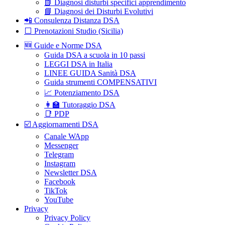
📗 Diagnosi disturbi specifici apprendimento
📘 Diagnosi dei Disturbi Evolutivi
📲 Consulenza Distanza DSA
⬜️ Prenotazioni Studio (Sicilia)
🆕 Guide e Norme DSA
Guida DSA a scuola in 10 passi
LEGGI DSA in Italia
LINEE GUIDA Sanità DSA
Guida strumenti COMPENSATIVI
📈 Potenziamento DSA
👩‍🏫 Tutoraggio DSA
📑 PDP
☑️ Aggiornamenti DSA
Canale WApp
Messenger
Telegram
Instagram
Newsletter DSA
Facebook
TikTok
YouTube
Privacy
Privacy Policy