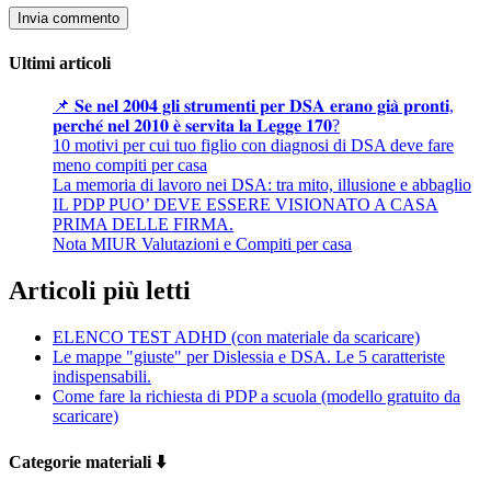
Ultimi articoli
📌 𝐒𝐞 𝐧𝐞𝐥 𝟐𝟎𝟎𝟒 𝐠𝐥𝐢 𝐬𝐭𝐫𝐮𝐦𝐞𝐧𝐭𝐢 𝐩𝐞𝐫 𝐃𝐒𝐀 𝐞𝐫𝐚𝐧𝐨 𝐠𝐢𝐚̀ 𝐩𝐫𝐨𝐧𝐭𝐢,
𝐩𝐞𝐫𝐜𝐡𝐞́ 𝐧𝐞𝐥 𝟐𝟎𝟏𝟎 𝐞̀ 𝐬𝐞𝐫𝐯𝐢𝐭𝐚 𝐥𝐚 𝐋𝐞𝐠𝐠𝐞 𝟏𝟕𝟎?
10 motivi per cui tuo figlio con diagnosi di DSA deve fare
meno compiti per casa
La memoria di lavoro nei DSA: tra mito, illusione e abbaglio
IL PDP PUO’ DEVE ESSERE VISIONATO A CASA
PRIMA DELLE FIRMA.
Nota MIUR Valutazioni e Compiti per casa
Articoli più letti
ELENCO TEST ADHD (con materiale da scaricare)
Le mappe "giuste" per Dislessia e DSA. Le 5 caratteriste
indispensabili.
Come fare la richiesta di PDP a scuola (modello gratuito da
scaricare)
Categorie materiali ⬇️