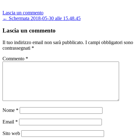
in
corso…
Lascia un commento
Navigazione
←
Schermata 2018-05-30 alle 15.48.45
articoli
Lascia un commento
Il tuo indirizzo email non sarà pubblicato.
I campi obbligatori sono
contrassegnati
*
Commento
*
Nome
*
Email
*
Sito web