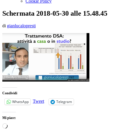
Cookie Policy
Schermata 2018-05-30 alle 15.48.45
Postato
di
gianlucalopresti
il
30
Maggio
2018
30
Maggio
2018
Condividi
Tweet
WhatsApp
Telegram
Mi piace:
Caricamento