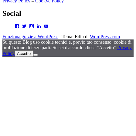
Privacy Policy
–
Cookye Policy
Social
Facebook
Twitter
Instagram
LinkedIn
YouTube
Funziona grazie a WordPress
|
Tema: Edin di
WordPress.com
.
Su questo Blog uso cookie tecnici e, previo tuo consenso, cookie di
profilazione di terze parti. Se sei d'accordo clicca "Accetto"
Privacy
Policy
Accetto