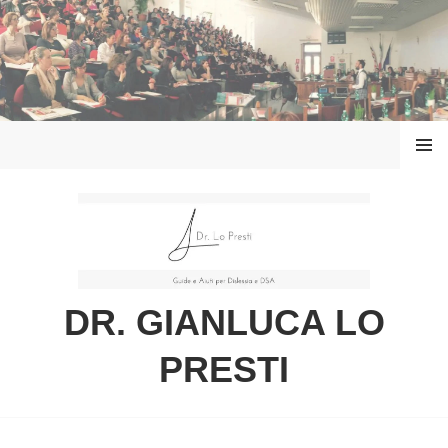
Vai
al
contenuto
MENU
DR. GIANLUCA LO
PRESTI