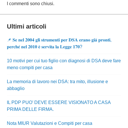
I commenti sono chiusi.
Ultimi articoli
📌 𝐒𝐞 𝐧𝐞𝐥 𝟐𝟎𝟎𝟒 𝐠𝐥𝐢 𝐬𝐭𝐫𝐮𝐦𝐞𝐧𝐭𝐢 𝐩𝐞𝐫 𝐃𝐒𝐀 𝐞𝐫𝐚𝐧𝐨 𝐠𝐢𝐚̀ 𝐩𝐫𝐨𝐧𝐭𝐢,
𝐩𝐞𝐫𝐜𝐡𝐞́ 𝐧𝐞𝐥 𝟐𝟎𝟏𝟎 𝐞̀ 𝐬𝐞𝐫𝐯𝐢𝐭𝐚 𝐥𝐚 𝐋𝐞𝐠𝐠𝐞 𝟏𝟕𝟎?
10 motivi per cui tuo figlio con diagnosi di DSA deve fare
meno compiti per casa
La memoria di lavoro nei DSA: tra mito, illusione e
abbaglio
IL PDP PUO’ DEVE ESSERE VISIONATO A CASA
PRIMA DELLE FIRMA.
Nota MIUR Valutazioni e Compiti per casa