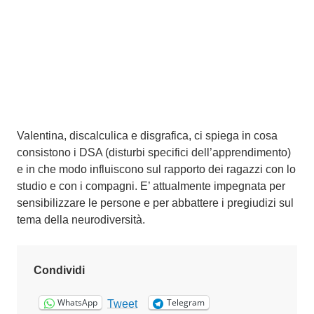
2
0
2
6
Valentina, discalculica e disgrafica, ci spiega in cosa
consistono i DSA (disturbi specifici dell’apprendimento)
e in che modo influiscono sul rapporto dei ragazzi con lo
studio e con i compagni. E’ attualmente impegnata per
sensibilizzare le persone e per abbattere i pregiudizi sul
tema della neurodiversità.
Condividi
WhatsApp
Telegram
Tweet