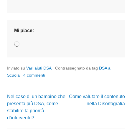
Mi piace:
Caricamento
in
corso…
Inviato su
Vari aiuti DSA
Contrassegnato da tag
DSA a
Scuola
4 commenti
Nel caso di un bambino che
Come valutare il contenuto
Navigazione
presenta più DSA, come
nella Disortografia
stabilire la priorità
articoli
d’intervento?