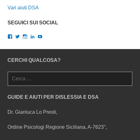
Vari aiuti DSA
SEGUICI SUI SOCIAL
Visualizza
Visualizza
Visualizza
Visualizza
Visualizza
il
il
il
il
il
profilo
profilo
profilo
profilo
profilo
di
di
di
di
di
gianlucalopresti.psy
GianLoPresti
dr.gianluca.lopresti
gianlopresti
UCXnQkoGLYcrm2rdqNWCMWqQ
CERCHI QUALCOSA?
su
su
su
su
su
Facebook
Twitter
Instagram
LinkedIn
YouTube
Ricerca
per:
GUIDE E AIUTI PER DISLESSIA E DSA
Dr. Gianluca Lo Presti,
Ordine Psicologi Regione Siciliana, A-7623°,