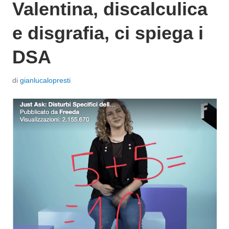
Valentina, discalculica
e disgrafia, ci spiega i
DSA
P
di
gianlucalopresti
o
s
t
a
t
o
i
l
2
N
o
v