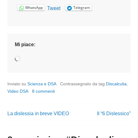
WhatsApp
Telegram
Tweet
Mi piace:
Caricamento
in
corso…
Inviato su
Scienza e DSA
Contrassegnato da tag
Discalculia
,
Video DSA
8 commenti
La dislessia in breve VIDEO
Il “6 Dislessico”
Navigazione
articoli