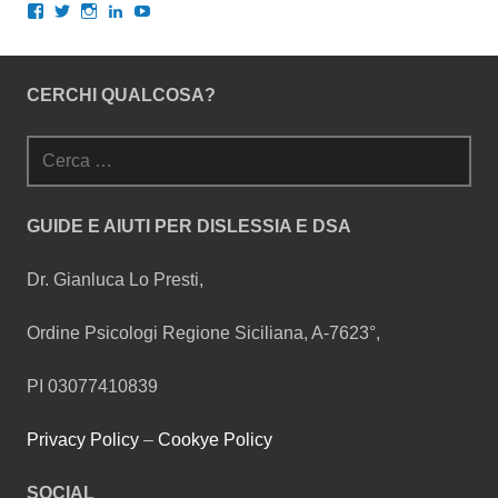
Visualizza
Visualizza
Visualizza
Visualizza
Visualizza
il
il
il
il
il
profilo
profilo
profilo
profilo
profilo
di
di
di
di
di
gianlucalopresti.psy
GianLoPresti
dr.gianluca.lopresti
gianlopresti
UCXnQkoGLYcrm2rdqNWCMWqQ
CERCHI QUALCOSA?
su
su
su
su
su
Facebook
Twitter
Instagram
LinkedIn
YouTube
Ricerca
per:
GUIDE E AIUTI PER DISLESSIA E DSA
Dr. Gianluca Lo Presti,
Ordine Psicologi Regione Siciliana, A-7623°,
PI 03077410839
Privacy Policy
–
Cookye Policy
SOCIAL