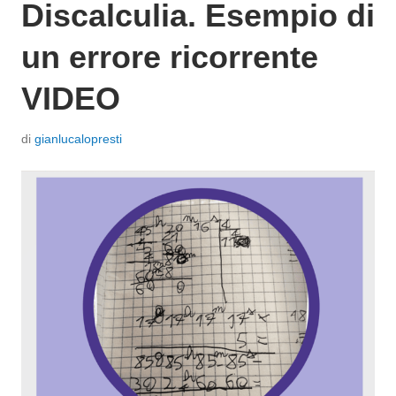
Discalculia. Esempio di
un errore ricorrente
VIDEO
P
di
gianlucalopresti
o
s
t
a
t
o
i
l
1
3
G
i