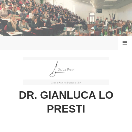
Vai
al
contenuto
MENU
DR. GIANLUCA LO
PRESTI