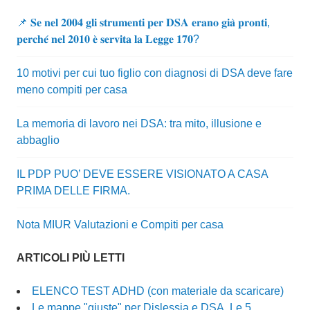
📌 𝐒𝐞 𝐧𝐞𝐥 𝟐𝟎𝟎𝟒 𝐠𝐥𝐢 𝐬𝐭𝐫𝐮𝐦𝐞𝐧𝐭𝐢 𝐩𝐞𝐫 𝐃𝐒𝐀 𝐞𝐫𝐚𝐧𝐨 𝐠𝐢𝐚̀ 𝐩𝐫𝐨𝐧𝐭𝐢,
𝐩𝐞𝐫𝐜𝐡𝐞́ 𝐧𝐞𝐥 𝟐𝟎𝟏𝟎 𝐞̀ 𝐬𝐞𝐫𝐯𝐢𝐭𝐚 𝐥𝐚 𝐋𝐞𝐠𝐠𝐞 𝟏𝟕𝟎?
10 motivi per cui tuo figlio con diagnosi di DSA deve fare
meno compiti per casa
La memoria di lavoro nei DSA: tra mito, illusione e
abbaglio
IL PDP PUO’ DEVE ESSERE VISIONATO A CASA
PRIMA DELLE FIRMA.
Nota MIUR Valutazioni e Compiti per casa
ARTICOLI PIÙ LETTI
ELENCO TEST ADHD (con materiale da scaricare)
Le mappe "giuste" per Dislessia e DSA. Le 5