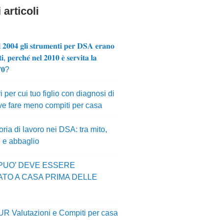
 articoli
 𝟐𝟎𝟎𝟒 𝐠𝐥𝐢 𝐬𝐭𝐫𝐮𝐦𝐞𝐧𝐭𝐢 𝐩𝐞𝐫 𝐃𝐒𝐀 𝐞𝐫𝐚𝐧𝐨
𝐢, 𝐩𝐞𝐫𝐜𝐡𝐞́ 𝐧𝐞𝐥 𝟐𝟎𝟏𝟎 𝐞̀ 𝐬𝐞𝐫𝐯𝐢𝐭𝐚 𝐥𝐚
𝟕𝟎?
i per cui tuo figlio con diagnosi di
e fare meno compiti per casa
ia di lavoro nei DSA: tra mito,
e e abbaglio
 PUO’ DEVE ESSERE
ATO A CASA PRIMA DELLE
UR Valutazioni e Compiti per casa