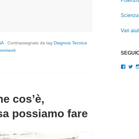
Potenzi
Scienza
Vari aiu
SA
Contrassegnato da tag
Diagnosi Tecnica
ommenti
SEGUIC
Visual
Vis
il
il
profilo
pro
di
di
gianluc
Gi
su
su
he cos’è,
Faceb
Twi
sa possiamo fare