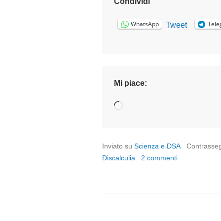
Condividi
WhatsApp
Tele
Tweet
Mi piace:
Caricamento
in
corso…
Inviato su
Scienza e DSA
Contrasse
Discalculia
2 commenti