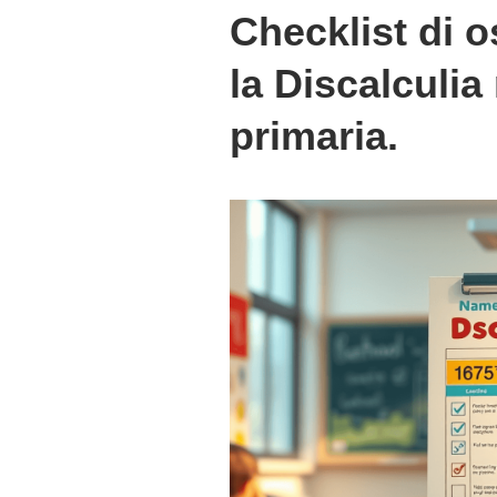
Checklist di 
la Discalculia
primaria.
P
o
s
t
a
t
o
i
l
2
1
F