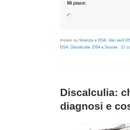
Mi piace:
Caricamento
in
corso…
Inviato su
Scienza e DSA
,
Vari aiuti D
DSA
,
Discalculia
,
DSA a Scuola
21 c
Discalculia: c
diagnosi e co
P
o