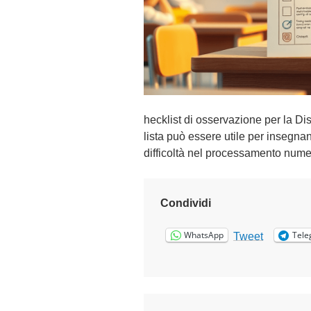
e
b
b
r
a
i
o
hecklist di osservazione per la Di
2
lista può essere utile per insegnant
0
difficoltà nel processamento numer
2
5
Condividi
WhatsApp
Tele
Tweet