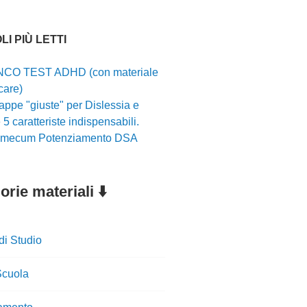
LI PIÙ LETTI
CO TEST ADHD (con materiale
care)
ppe "giuste" per Dislessia e
5 caratteriste indispensabili.
mecum Potenziamento DSA
rie materiali ⬇️
di Studio
cuola