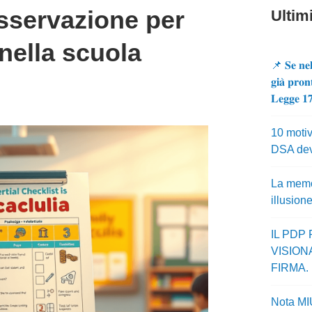
osservazione per
Ultimi
 nella scuola
📌 𝐒𝐞 𝐧𝐞𝐥
𝐠𝐢𝐚̀ 𝐩𝐫𝐨𝐧
𝐋𝐞𝐠𝐠𝐞 𝟏
10 motiv
DSA dev
La memor
illusion
IL PDP
VISION
FIRMA.
Nota MI