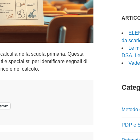
ARTICO
ELEN
da scari
Le ma
scalculia nella scuola primaria. Questa
DSA. Le 
i e specialisti per identificare segnali di
Vade
ico e nel calcolo.
Catego
gram
Metodo 
PDP e S