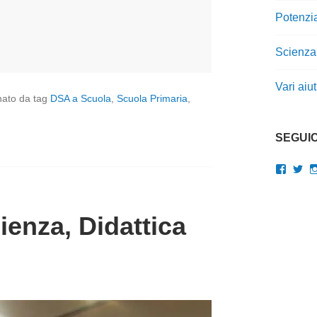
Potenzi
Scienza
Vari aiu
nato da tag
DSA a Scuola
,
Scuola Primaria
,
SEGUIC
Visual
Vis
il
il
profilo
pro
di
di
gianluc
Gi
enza, Didattica
su
su
Faceb
Twi