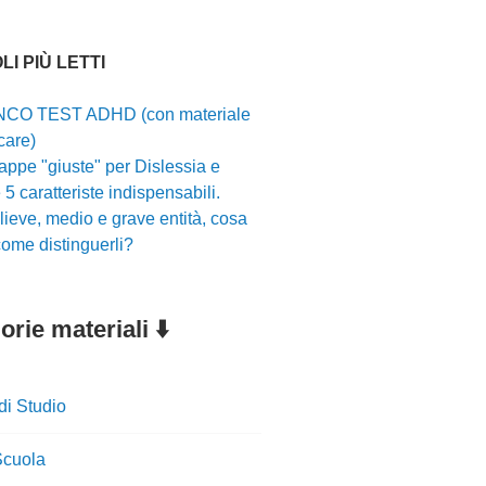
LI PIÙ LETTI
CO TEST ADHD (con materiale
care)
ppe "giuste" per Dislessia e
5 caratteriste indispensabili.
ieve, medio e grave entità, cosa
ome distinguerli?
rie materiali ⬇️
di Studio
cuola