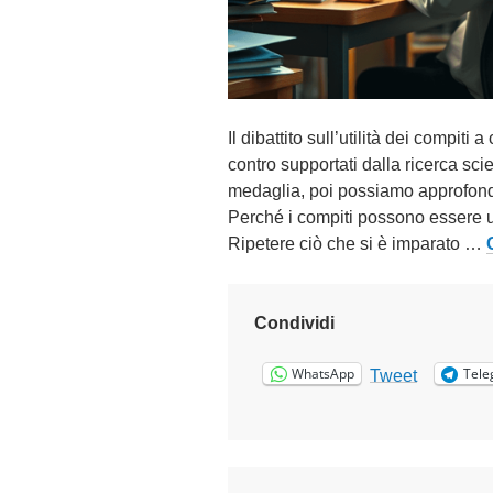
b
r
a
i
o
Il dibattito sull’utilità dei compit
2
contro supportati dalla ricerca scie
0
medaglia, poi possiamo approfondi
2
Perché i compiti possono essere 
5
Ripetere ciò che si è imparato …
Condividi
WhatsApp
Tele
Tweet