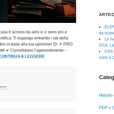
ARTICO
ELEN
i a casa è acceso da anni e ci sono pro e
da scari
ntifica. Ti espongo entrambi i lati della
Le ma
re in base alla tua opinione! 😊 📌 PRO:
DSA. Le 
utili ✔ Consolidano l’apprendimento –
DSA l
COMPITI
CONTINUA A LEGGERE
sono e c
A
CASA:
PRO
Catego
E
gram
CONTRO
DA
Metodo 
CONSIDERARE
PDP e S