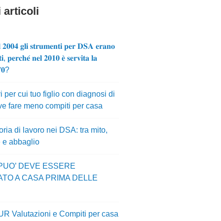
 articoli
 𝟐𝟎𝟎𝟒 𝐠𝐥𝐢 𝐬𝐭𝐫𝐮𝐦𝐞𝐧𝐭𝐢 𝐩𝐞𝐫 𝐃𝐒𝐀 𝐞𝐫𝐚𝐧𝐨
𝐢, 𝐩𝐞𝐫𝐜𝐡𝐞́ 𝐧𝐞𝐥 𝟐𝟎𝟏𝟎 𝐞̀ 𝐬𝐞𝐫𝐯𝐢𝐭𝐚 𝐥𝐚
𝟕𝟎?
i per cui tuo figlio con diagnosi di
e fare meno compiti per casa
ia di lavoro nei DSA: tra mito,
e e abbaglio
 PUO’ DEVE ESSERE
ATO A CASA PRIMA DELLE
UR Valutazioni e Compiti per casa