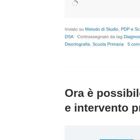
Caricamento
in
corso…
Inviato su
Metodo di Studio
,
PDP e Sc
DSA
Contrassegnato da tag
Diagnos
Disortografia
,
Scuola Primaria
5 com
Ora è possibil
e intervento 
P
o
s