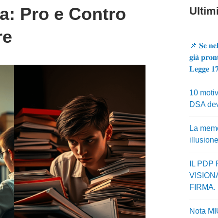
a: Pro e Contro
Ultimi
re
📌 𝐒𝐞 𝐧𝐞𝐥
𝐠𝐢𝐚̀ 𝐩𝐫𝐨𝐧
𝐋𝐞𝐠𝐠𝐞 𝟏
10 motiv
DSA dev
La memor
illusion
IL PDP
VISION
FIRMA.
Nota MI