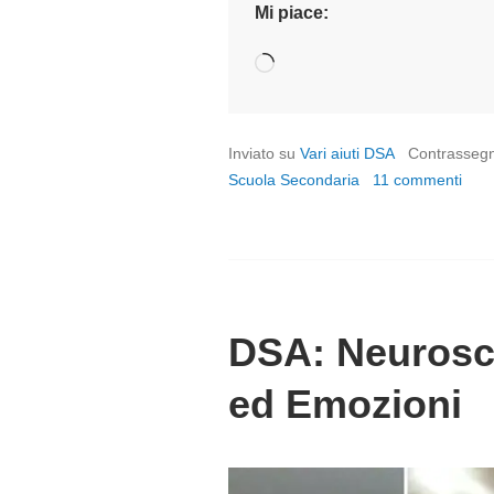
Mi piace:
Caricamento
in
corso…
Inviato su
Vari aiuti DSA
Contrasseg
Scuola Secondaria
11 commenti
DSA: Neurosci
ed Emozioni
P
o