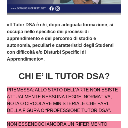
i
o
2
«Il Tutor DSA è chi, dopo adeguata formazione, si
0
occupa nello specifico dei processi di
2
apprendimento e del percorso di studio e
3
autonomia, peculiari e caratteristici degli Studenti
1
con difficoltà
e/o Disturbi Specifici
di
F
Apprendimento».
e
b
CHI E’ IL TUTOR DSA?
b
r
a
PREMESSA: ALLO STATO DELL’ARTE NON ESISTE
i
ATTUALMENTE NESSUNA LEGGE, NORMATIVA,
o
NOTA O CIRCOLARE MINISTERIALE CHE PARLI
2
DELLA FIGURA O “PROFESSIONE TUTOR DSA”.
0
2
NON ESSENDOCI ANCORA UN RIFERIMENTO