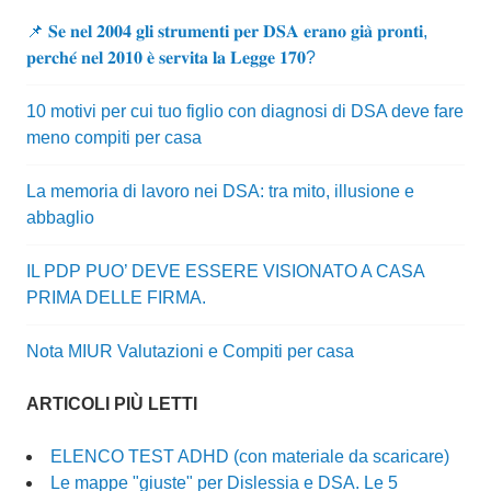
📌 𝐒𝐞 𝐧𝐞𝐥 𝟐𝟎𝟎𝟒 𝐠𝐥𝐢 𝐬𝐭𝐫𝐮𝐦𝐞𝐧𝐭𝐢 𝐩𝐞𝐫 𝐃𝐒𝐀 𝐞𝐫𝐚𝐧𝐨 𝐠𝐢𝐚̀ 𝐩𝐫𝐨𝐧𝐭𝐢,
𝐩𝐞𝐫𝐜𝐡𝐞́ 𝐧𝐞𝐥 𝟐𝟎𝟏𝟎 𝐞̀ 𝐬𝐞𝐫𝐯𝐢𝐭𝐚 𝐥𝐚 𝐋𝐞𝐠𝐠𝐞 𝟏𝟕𝟎?
10 motivi per cui tuo figlio con diagnosi di DSA deve fare
meno compiti per casa
La memoria di lavoro nei DSA: tra mito, illusione e
abbaglio
IL PDP PUO’ DEVE ESSERE VISIONATO A CASA
PRIMA DELLE FIRMA.
Nota MIUR Valutazioni e Compiti per casa
ARTICOLI PIÙ LETTI
ELENCO TEST ADHD (con materiale da scaricare)
Le mappe "giuste" per Dislessia e DSA. Le 5