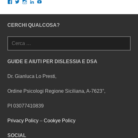
Visualizza
Visualizza
Visualizza
Visualizza
Visualizza
il
il
il
il
il
profilo
profilo
profilo
profilo
profilo
di
di
di
di
di
gianlucalopresti.psy
GianLoPresti
dr.gianluca.lopresti
gianlopresti
UCXnQkoGLYcrm2rdqNWCMWqQ
CERCHI QUALCOSA?
su
su
su
su
su
Facebook
Twitter
Instagram
LinkedIn
YouTube
Ricerca
per:
GUIDE E AIUTI PER DISLESSIA E DSA
Dr. Gianluca Lo Presti,
Ordine Psicologi Regione Siciliana, A-7623°,
PI 03077410839
Privacy Policy
–
Cookye Policy
SOCIAL