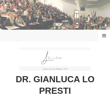
Vai
al
contenuto
MENU
DR. GIANLUCA LO
PRESTI