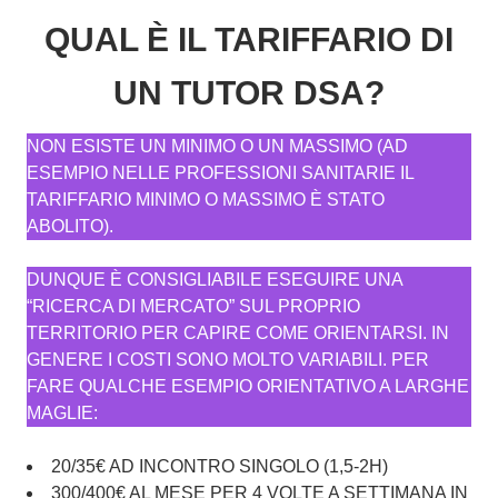
QUAL È IL TARIFFARIO DI
UN TUTOR DSA?
NON ESISTE UN MINIMO O UN MASSIMO (AD
ESEMPIO NELLE PROFESSIONI SANITARIE IL
TARIFFARIO MINIMO O MASSIMO È STATO
ABOLITO).
DUNQUE È CONSIGLIABILE ESEGUIRE UNA
“RICERCA DI MERCATO” SUL PROPRIO
TERRITORIO PER CAPIRE COME ORIENTARSI. IN
GENERE I COSTI SONO MOLTO VARIABILI. PER
FARE QUALCHE ESEMPIO ORIENTATIVO A LARGHE
MAGLIE:
20/35€ AD INCONTRO SINGOLO (1,5-2H)
300/400€ AL MESE PER 4 VOLTE A SETTIMANA IN