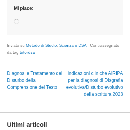
Mi piace:
Caricamento
in
corso…
Inviato su
Metodo di Studio
,
Scienza e DSA
Contrassegnato
da tag
tutordsa
Diagnosi e Trattamento del
Indicazioni cliniche AIRIPA
Navigazione
Disturbo della
per la diagnosi di Disgrafia
Comprensione del Testo
evolutiva/Disturbo evolutivo
articoli
della scrittura 2023
Ultimi articoli