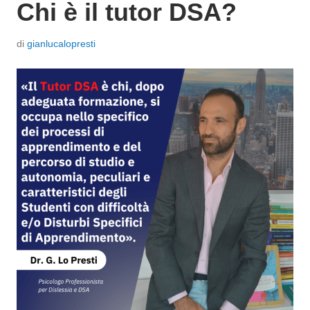
Chi è il tutor DSA?
P
di
gianlucalopresti
o
s
t
a
t
o
i
l
2
0
F
e
b
b
r
a