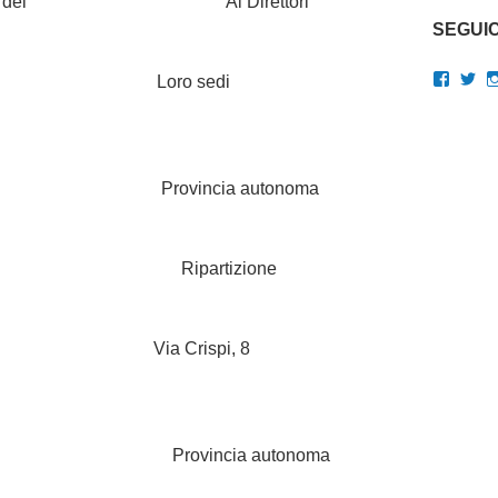
ipartimento dei Ai Direttori
SEGUIC
Visual
Vis
stri Loro sedi
il
il
profilo
pro
di
di
gianluc
Gi
su
su
Faceb
Twi
 per il Provincia autonoma
ardegna Ripartizione
Crispi, 8
a Provincia autonoma