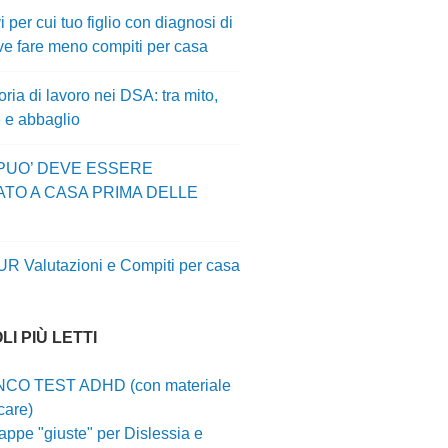
i per cui tuo figlio con diagnosi di
e fare meno compiti per casa
ia di lavoro nei DSA: tra mito,
e e abbaglio
 PUO’ DEVE ESSERE
ATO A CASA PRIMA DELLE
UR Valutazioni e Compiti per casa
LI PIÙ LETTI
CO TEST ADHD (con materiale
care)
ppe "giuste" per Dislessia e