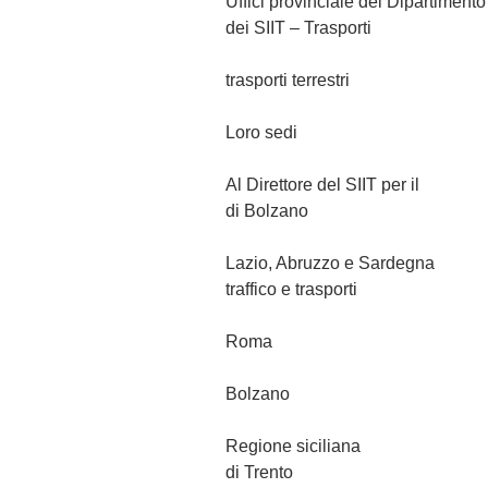
Uffici provinciale del D
dei SIIT – Trasporti
trasporti terre
Loro sedi
Al Direttore del SIIT
di Bolzano
Lazio, Abruzzo e S
traffico e trasporti
Roma Via 
Bolzano
Regione sicilian
di Trento