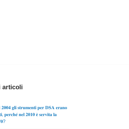
 articoli
 𝟐𝟎𝟎𝟒 𝐠𝐥𝐢 𝐬𝐭𝐫𝐮𝐦𝐞𝐧𝐭𝐢 𝐩𝐞𝐫 𝐃𝐒𝐀 𝐞𝐫𝐚𝐧𝐨
𝐢, 𝐩𝐞𝐫𝐜𝐡𝐞́ 𝐧𝐞𝐥 𝟐𝟎𝟏𝟎 𝐞̀ 𝐬𝐞𝐫𝐯𝐢𝐭𝐚 𝐥𝐚
𝟕𝟎?