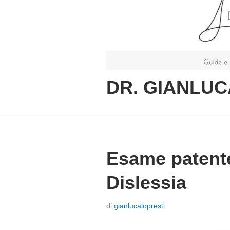
DR. GIANLUC
Esame patente
Dislessia
P
di
gianlucalopresti
o