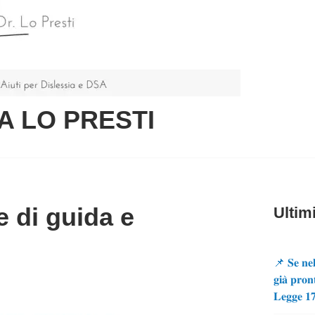
A LO PRESTI
 di guida e
Ultimi
📌 𝐒𝐞 𝐧𝐞𝐥
𝐠𝐢𝐚̀ 𝐩𝐫𝐨𝐧
𝐋𝐞𝐠𝐠𝐞 𝟏