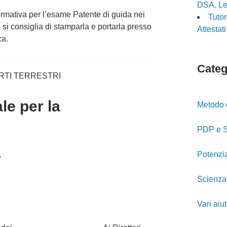
DSA. Le 
normativa per l’esame Patente di guida nei
Tuto
 si consiglia di stamparla e portarla presso
Attestat
ca.
Catego
RTI TERRESTRI
le per la
Metodo 
PDP e S
Potenzi
A
Scienza
Vari aiu