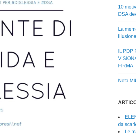
10 motiv
DSA dev
La memor
illusion
IL PDP
VISION
FIRMA.
Nota MI
ARTICO
ELEN
da scari
Le ma