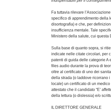
indispensabili per il conseguiment
Fa tuttavia rilevare l’Associazione
specifico di apprendimento della let
disortografia) e che, per definizio
insufficienza mentale. Tale specif
Ministero della salute, cui questa 
Sulla base di quanto sopra, si riti
indicate nelle citate circolari, per
patenti di guida delle categorie A e
files audio durante la prova di teo
oltre al certificato di uno dei sanit
della strada (o laddove ricorrano
locale) un certificato di un medic
attestato che il candidato “E’ affe
della lettura (o dislessia) e/o scritt
IL DIRETTORE GENERALE