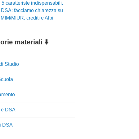
5 caratteriste indispensabili.
r DSA: facciamo chiarezza su
i MIM/MIUR, crediti e Albi
rie materiali ⬇️
di Studio
cuola
amento
 e DSA
ti DSA