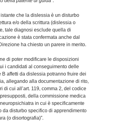
o della patente di guida
”.
 istante che la dislessia è un disturbo
tura e/o della scrittura (dislessia o
ne, tale diagnosi esclude quella di
icazione è stata confermata anche dal
Direzione ha chiesto un parere in merito.
ene di poter modificare le disposizioni
 cui i candidati al conseguimento delle
 B affetti da dislessia potranno fruire dei
ria, allegando alla documentazione di rito,
ari di cui all’art. 119, comma 2, del codice
 i presupposti, della commissione medica
o neuropsichiatra in cui è specificamente
tto da disturbo specifico di apprendimento
ura (o disortografia)”.