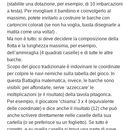
(stabilite una dotazione, per esempio, di 10 imbarcazioni
a testa). Per invogliare il bambino e coinvolgerlo al
massimo, potete invitarlo a costruire le barche con
cartoncini colorati (se non ha voglia, basta disegnarle a
matita come una volta!) .
Ma non è tutto: si deve decidere la composizione della
flotta e la lunghezza massima, per esempio,
dell’ammiraglia (4 quadrati caselle) e di tutte le altre
barche.
Scopo del gioco tradizionale è indovinare le coordinate
per colpire le navi nemiche sulla tabella del gioco. In
questa Battaglia matematica, invece, le barche sono
visibili: per affondarle, serve ‘azzeccare’ le
moltiplicazioni (e il risultato) della tavola pitagorica.
Per esempio, il giocatore ‘chiama’ 3 x 4 (equivalente
delle coordinate) e dice anche il risultato (12) che può
anche scrivere direttamente nelle caselle della sua
cartella (o se preferisce su un foglietto). Se tutto è
corretto, e su quella casella si trova una parte di nave,