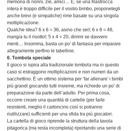
memoria di nonni, zie, amici… E, se una filastrocca
intera è troppo difficile per il vostro bimbo, proponetegli
anche brevi (e simpatiche) rime basate su una singola
moltiplicazione.
Qualche idea? 6 x 6 = 36, asino che sei!; 6 x 8 = 48,
mangia tu il risotto!; 5 x 4 = 20, dimmi se davvero
menti… Insomma, basta un po’ di fantasia per imparare
allegramente perfino le tabelline.
6.
Tombola speciale
Il gioco si ispira alla tradizionale tombola ma in questo
caso si estraggono moltiplicazioni e non numeri da un
sacchettino. È un ottimo sistema per ‘far allenare’ i bimbi
più grandi giocando tutti insieme, ma richiede un po’ di
preparazione da parte dell’adulto. Per prima cosa,
occorre creare una quantità di cartelle (per farle
resistenti, meglio il cartoncino così si potranno
riutilizzare) sufficienti per una sfida tra più giocatori.
La cartella di gioco riprende la struttura della tavola
pitagorica (ma resta incompleta) riportando una serie di