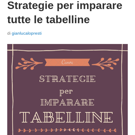
Strategie per imparare
tutte le tabelline
P
di
gianlucalopresti
o
s
t
a
t
o
i
l
6
M
a
r
z
o