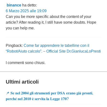
binance
ha detto:
6 Marzo 2025 alle 19:09
Can you be more specific about the content of your
article? After reading it, I still have some doubts. Hope
you can help me.
Pingback:
Come far apprendere le tabelline con il
“Robot/Aiuto calcolo”. – Official Site Dr.GianlucaLoPresti
I commenti sono chiusi.
Ultimi articoli
📌 𝐒𝐞 𝐧𝐞𝐥 𝟐𝟎𝟎𝟒 𝐠𝐥𝐢 𝐬𝐭𝐫𝐮𝐦𝐞𝐧𝐭𝐢 𝐩𝐞𝐫 𝐃𝐒𝐀 𝐞𝐫𝐚𝐧𝐨 𝐠𝐢𝐚̀ 𝐩𝐫𝐨𝐧𝐭𝐢,
𝐩𝐞𝐫𝐜𝐡𝐞́ 𝐧𝐞𝐥 𝟐𝟎𝟏𝟎 𝐞̀ 𝐬𝐞𝐫𝐯𝐢𝐭𝐚 𝐥𝐚 𝐋𝐞𝐠𝐠𝐞 𝟏𝟕𝟎?