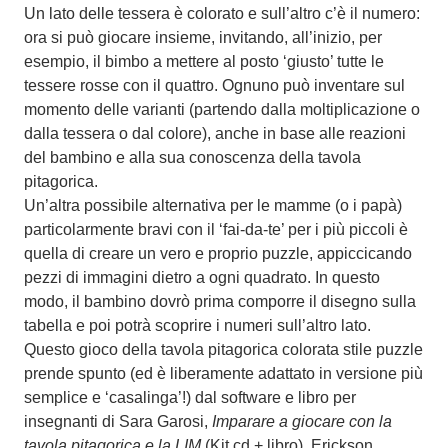
Un lato delle tessera è colorato e sull’altro c’è il numero:
ora si può giocare insieme, invitando, all’inizio, per
esempio, il bimbo a mettere al posto ‘giusto’ tutte le
tessere rosse con il quattro. Ognuno può inventare sul
momento delle varianti (partendo dalla moltiplicazione o
dalla tessera o dal colore), anche in base alle reazioni
del bambino e alla sua conoscenza della tavola
pitagorica.
Un’altra possibile alternativa per le mamme (o i papà)
particolarmente bravi con il ‘fai-da-te’ per i più piccoli è
quella di creare un vero e proprio puzzle, appiccicando
pezzi di immagini dietro a ogni quadrato. In questo
modo, il bambino dovrò prima comporre il disegno sulla
tabella e poi potrà scoprire i numeri sull’altro lato.
Questo gioco della tavola pitagorica colorata stile puzzle
prende spunto (ed è liberamente adattato in versione più
semplice e ‘casalinga’!) dal software e libro per
insegnanti di Sara Garosi,
Imparare a giocare con la
tavola pitagorica e la LIM
(Kit cd + libro), Erickson