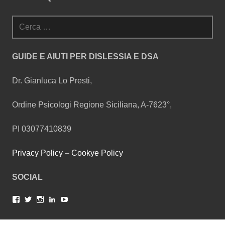
Facebook
Twitter
Instagram
LinkedIn
YouTube
Ricerca
per:
GUIDE E AIUTI PER DISLESSIA E DSA
Dr. Gianluca Lo Presti,
Ordine Psicologi Regione Siciliana, A-7623°,
PI 03077410839
Privacy Policy
–
Cookye Policy
SOCIAL
Facebook
Twitter
Instagram
LinkedIn
YouTube