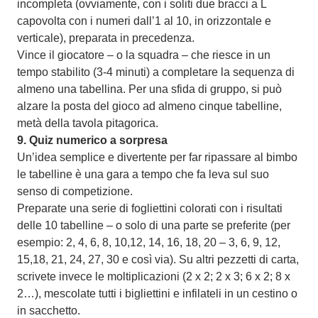
incompleta (ovviamente, con i soliti due bracci a L
capovolta con i numeri dall’1 al 10, in orizzontale e
verticale), preparata in precedenza.
Vince il giocatore – o la squadra – che riesce in un
tempo stabilito (3-4 minuti) a completare la sequenza di
almeno una tabellina. Per una sfida di gruppo, si può
alzare la posta del gioco ad almeno cinque tabelline,
metà della tavola pitagorica.
9.
Quiz numerico a sorpresa
Un’idea semplice e divertente per far ripassare al bimbo
le tabelline è una gara a tempo che fa leva sul suo
senso di competizione.
Preparate una serie di fogliettini colorati con i risultati
delle 10 tabelline – o solo di una parte se preferite (per
esempio: 2, 4, 6, 8, 10,12, 14, 16, 18, 20 – 3, 6, 9, 12,
15,18, 21, 24, 27, 30 e così via). Su altri pezzetti di carta,
scrivete invece le moltiplicazioni (2 x 2; 2 x 3; 6 x 2; 8 x
2…), mescolate tutti i bigliettini e infilateli in un cestino o
in sacchetto.