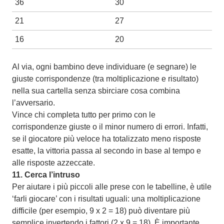
36
30
21
27
16
20
Al via, ogni bambino deve individuare (e segnare) le
giuste corrispondenze (tra moltiplicazione e risultato)
nella sua cartella senza sbirciare cosa combina
l’avversario.
Vince chi completa tutto per primo con le
corrispondenze giuste o il minor numero di errori. Infatti,
se il giocatore più veloce ha totalizzato meno risposte
esatte, la vittoria passa al secondo in base al tempo e
alle risposte azzeccate.
11.
Cerca l’intruso
Per aiutare i più piccoli alle prese con le tabelline, è utile
‘farli giocare’ con i risultati uguali: una moltiplicazione
difficile (per esempio, 9 x 2 = 18) può diventare più
semplice invertendo i fattori (2 x 9 = 18). È importante