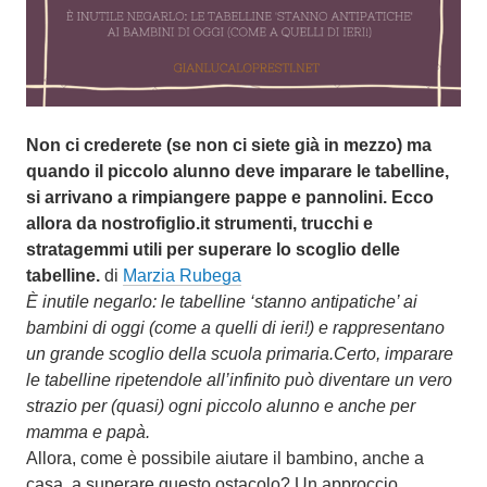
2
0
1
5
Non ci crederete (se non ci siete già in mezzo) ma
quando il piccolo alunno deve imparare le tabelline,
si arrivano a rimpiangere pappe e pannolini. Ecco
allora da nostrofiglio.it strumenti, trucchi e
stratagemmi utili per superare lo scoglio delle
tabelline.
di
Marzia Rubega
È inutile negarlo: le tabelline ‘stanno antipatiche’ ai
bambini di oggi (come a quelli di ieri!) e rappresentano
un grande scoglio della scuola primaria.Certo, imparare
le tabelline ripetendole all’infinito può diventare un vero
strazio per (quasi) ogni piccolo alunno e anche per
mamma e papà.
Allora, come è possibile aiutare il bambino, anche a
casa, a superare questo ostacolo? Un approccio