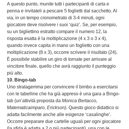
A questo punto, munite tutti i partecipanti di carta e
penna e invitateli a pescare 5 foglietti dal sacchetto. Al
via, in un tempo cronometrato di 3-4 minuti, ogni
giocatore deve risolvere i suoi ‘quiz’. Se, per esempio,
su un bigliettino estratto compare il numero 12, la
risposta esatta è la moltiplicazione (4 x 3 o 3 x 4),
quando invece capita in mano un foglietto con una
moltiplicazione (8 x 3), occorre scrivere il risultato (24).
È possibile stabilire un giro di tornate per arrivare al
vincitore finale, quello che avrà raggiunto il punteggio
più alto.
10.
Bingo-tab
Uno stratagemma per convincere il bimbo a esercitarsi
con le tabelline che ha già appreso è una gara a Bingo-
tab (un’attività proposta da
Monica Bertacco,
Matematicaimparo, Erickson).
Questo gioco didattico
si
adatta facilmente anche alle esigenze ‘casalinghe’.
Occorre preparare due cartelle uguali per ogni giocatore
(la sfida è adatta a 2 o più partecipanti), una con le