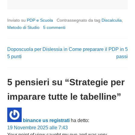
in
corso…
Inviato su
PDP e Scuola
Contrassegnato da tag
Discalculia
,
Metodo di Studio
5 commenti
Doposcuola per Dislessia in
Come preparare il PDP in 5
Navigazione
5 punti
passi
articoli
5 pensieri su “
Strategie per
imparare tutte le tabelline
”
binance us registrati
ha detto:
19 Novembre 2025 alle 7:43
Your point of view caught my eye and was very