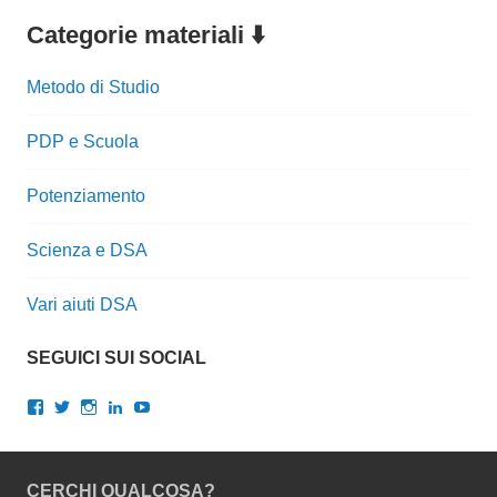
Categorie materiali ⬇️
Metodo di Studio
PDP e Scuola
Potenziamento
Scienza e DSA
Vari aiuti DSA
SEGUICI SUI SOCIAL
Visualizza
Visualizza
Visualizza
Visualizza
Visualizza
il
il
il
il
il
profilo
profilo
profilo
profilo
profilo
di
di
di
di
di
gianlucalopresti.psy
GianLoPresti
dr.gianluca.lopresti
gianlopresti
UCXnQkoGLYcrm2rdqNWCMWqQ
CERCHI QUALCOSA?
su
su
su
su
su