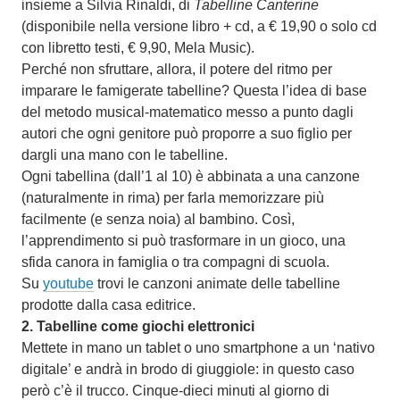
insieme a Silvia Rinaldi, di
Tabelline Canterine
(disponibile nella versione libro + cd, a € 19,90 o solo cd
con libretto testi, € 9,90, Mela Music).
Perché non sfruttare, allora, il potere del ritmo per
imparare le famigerate tabelline? Questa l’idea di base
del metodo musical-matematico messo a punto dagli
autori che ogni genitore può proporre a suo figlio per
dargli una mano con le tabelline.
Ogni tabellina (dall’1 al 10) è abbinata a una canzone
(naturalmente in rima) per farla memorizzare più
facilmente (e senza noia) al bambino. Così,
l’apprendimento si può trasformare in un gioco, una
sfida canora in famiglia o tra compagni di scuola.
Su
youtube
trovi le canzoni animate delle tabelline
prodotte dalla casa editrice.
2.
Tabelline come giochi elettronici
Mettete in mano un tablet o uno smartphone a un ‘nativo
digitale’ e andrà in brodo di giuggiole: in questo caso
però c’è il trucco. Cinque-dieci minuti al giorno di