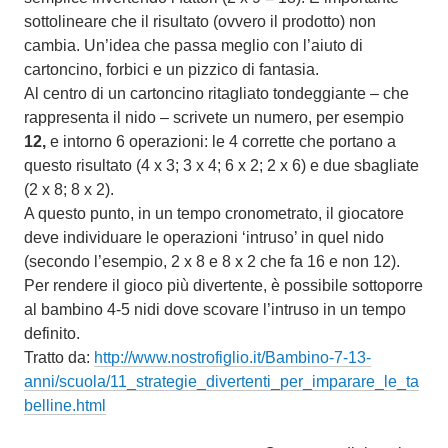
sottolineare che il risultato (ovvero il prodotto) non
cambia. Un’idea che passa meglio con l’aiuto di
cartoncino, forbici e un pizzico di fantasia.
Al centro di un cartoncino ritagliato tondeggiante – che
rappresenta il nido – scrivete un numero, per esempio
12,
e intorno 6 operazioni: le 4 corrette che portano a
questo risultato (4 x 3; 3 x 4; 6 x 2; 2 x 6) e due sbagliate
(2 x 8; 8 x 2).
A questo punto, in un tempo cronometrato, il giocatore
deve individuare le operazioni ‘intruso’ in quel nido
(secondo l’esempio, 2 x 8 e 8 x 2 che fa 16 e non 12).
Per rendere il gioco più divertente, è possibile sottoporre
al bambino 4-5 nidi dove scovare l’intruso in un tempo
definito.
Tratto da:
http://www.nostrofiglio.it/Bambino-7-13-
anni/scuola/11_strategie_divertenti_per_imparare_le_ta
belline.html