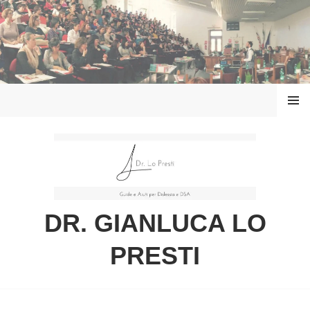
Vai
al
contenuto
MENU
DR. GIANLUCA LO
PRESTI