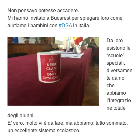
i
Non pensavo potesse accadere.
o
Mi hanno invitato a Bucarest per spiegare loro come
2
aiutiamo i bambini con
#DSA
in Italia.
0
1
Da loro
6
esistono le
“scuole”
speciali,
diversamen
te da noi
che
abbiamo
l’integrazio
ne totale
degli alunni.
E’ vero, molto vi è da fare, ma abbiamo, tutto sommato,
un eccellente sistema scolastico.