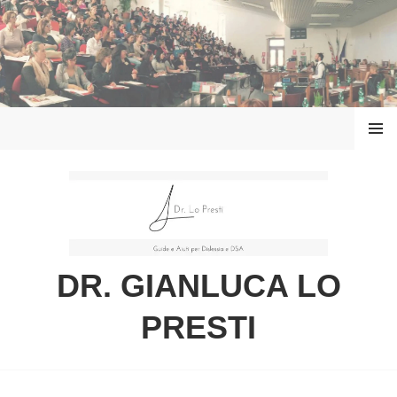
Vai
al
contenuto
MENU
DR. GIANLUCA LO
PRESTI