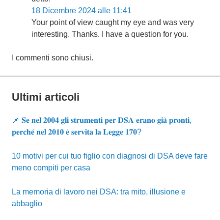
18 Dicembre 2024 alle 11:41
Your point of view caught my eye and was very
interesting. Thanks. I have a question for you.
I commenti sono chiusi.
Ultimi articoli
📌 𝐒𝐞 𝐧𝐞𝐥 𝟐𝟎𝟎𝟒 𝐠𝐥𝐢 𝐬𝐭𝐫𝐮𝐦𝐞𝐧𝐭𝐢 𝐩𝐞𝐫 𝐃𝐒𝐀 𝐞𝐫𝐚𝐧𝐨 𝐠𝐢𝐚̀ 𝐩𝐫𝐨𝐧𝐭𝐢,
𝐩𝐞𝐫𝐜𝐡𝐞́ 𝐧𝐞𝐥 𝟐𝟎𝟏𝟎 𝐞̀ 𝐬𝐞𝐫𝐯𝐢𝐭𝐚 𝐥𝐚 𝐋𝐞𝐠𝐠𝐞 𝟏𝟕𝟎?
10 motivi per cui tuo figlio con diagnosi di DSA deve fare
meno compiti per casa
La memoria di lavoro nei DSA: tra mito, illusione e
abbaglio