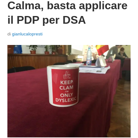
Calma, basta applicare
il PDP per DSA
P
di
gianlucalopresti
o
s
t
a
t
o
i
l
2
0
L
u
g
l