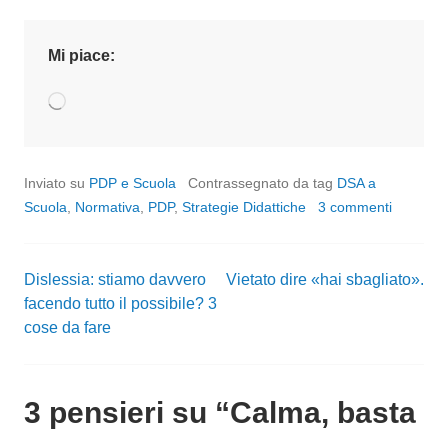
Mi piace:
Caricamento
in
corso…
Inviato su
PDP e Scuola
Contrassegnato da tag
DSA a
Scuola
,
Normativa
,
PDP
,
Strategie Didattiche
3 commenti
Dislessia: stiamo davvero
Vietato dire «hai sbagliato».
Navigazione
facendo tutto il possibile? 3
cose da fare
articoli
3 pensieri su “
Calma, basta