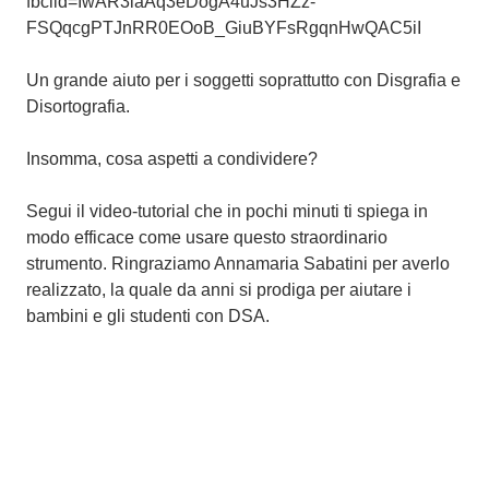
fbclid=IwAR3iaAq3eDogA4uJs3HZz-
FSQqcgPTJnRR0EOoB_GiuBYFsRgqnHwQAC5iI
Un grande aiuto per i soggetti soprattutto con Disgrafia e
Disortografia.
Insomma, cosa aspetti a condividere?
Segui il video-tutorial che in pochi minuti ti spiega in
modo efficace come usare questo straordinario
strumento. Ringraziamo Annamaria Sabatini per averlo
realizzato, la quale da anni si prodiga per aiutare i
bambini e gli studenti con DSA.