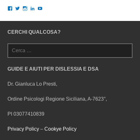
Visualizza
Visualizza
Visualizza
Visualizza
Visualizza
il
il
il
il
il
profilo
profilo
profilo
profilo
profilo
di
di
di
di
di
gianlucalopresti.psy
GianLoPresti
dr.gianluca.lopresti
gianlopresti
UCXnQkoGLYcrm2rdqNWCMWqQ
CERCHI QUALCOSA?
su
su
su
su
su
Facebook
Twitter
Instagram
LinkedIn
YouTube
Ricerca
per:
GUIDE E AIUTI PER DISLESSIA E DSA
Dr. Gianluca Lo Presti,
Ordine Psicologi Regione Siciliana, A-7623°,
PI 03077410839
Privacy Policy
–
Cookye Policy