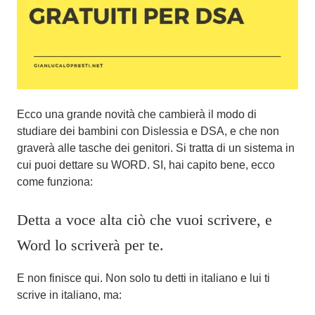
O
t
t
o
b
r
Ecco una grande novità che cambierà il modo di
e
studiare dei bambini con Dislessia e DSA, e che non
2
graverà alle tasche dei genitori. Si tratta di un sistema in
0
cui puoi dettare su WORD. SI, hai capito bene, ecco
1
come funziona:
8
Detta a voce alta ciò che vuoi scrivere, e
Word lo scriverà per te.
E non finisce qui. Non solo tu detti in italiano e lui ti
scrive in italiano, ma: