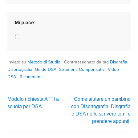
Mi piace:
Caricamento
in
corso…
Inviato su
Metodo di Studio
Contrassegnato da tag
Disgrafia
,
Disortografia
,
Guide DSA
,
Strumenti Compensativi
,
Video
DSA
6 commenti
Modulo richiesta ATTI a
Come aiutare un bambino
Navigazione
scuola per DSA
con Disortografia, Disgrafia
e DSA nello scrivere temi e
articoli
prendere appunti.