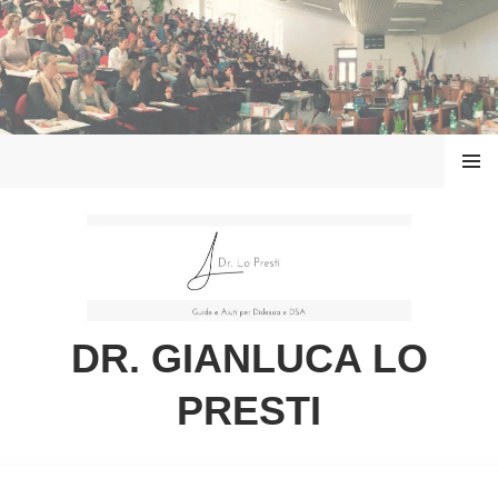
Vai
al
contenuto
MENU
DR. GIANLUCA LO
PRESTI