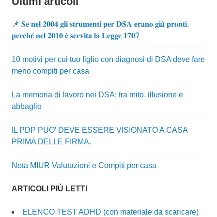
Ultimi articoli
📌 𝐒𝐞 𝐧𝐞𝐥 𝟐𝟎𝟎𝟒 𝐠𝐥𝐢 𝐬𝐭𝐫𝐮𝐦𝐞𝐧𝐭𝐢 𝐩𝐞𝐫 𝐃𝐒𝐀 𝐞𝐫𝐚𝐧𝐨 𝐠𝐢𝐚̀ 𝐩𝐫𝐨𝐧𝐭𝐢,
𝐩𝐞𝐫𝐜𝐡𝐞́ 𝐧𝐞𝐥 𝟐𝟎𝟏𝟎 𝐞̀ 𝐬𝐞𝐫𝐯𝐢𝐭𝐚 𝐥𝐚 𝐋𝐞𝐠𝐠𝐞 𝟏𝟕𝟎?
10 motivi per cui tuo figlio con diagnosi di DSA deve fare
meno compiti per casa
La memoria di lavoro nei DSA: tra mito, illusione e
abbaglio
IL PDP PUO’ DEVE ESSERE VISIONATO A CASA
PRIMA DELLE FIRMA.
Nota MIUR Valutazioni e Compiti per casa
ARTICOLI PIÙ LETTI
ELENCO TEST ADHD (con materiale da scaricare)