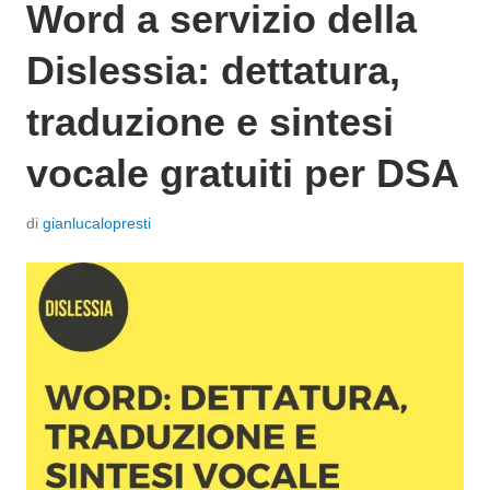
Word a servizio della
Dislessia: dettatura,
traduzione e sintesi
vocale gratuiti per DSA
P
di
gianlucalopresti
o
s
t
a
t
o
i
l
2
6