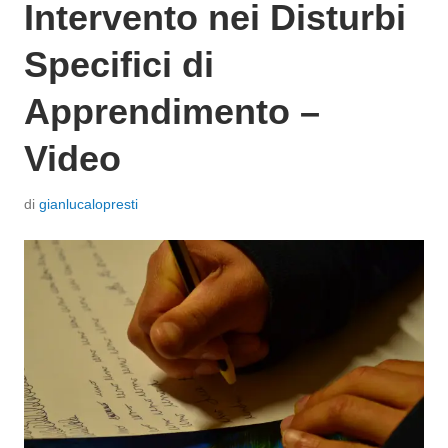
Intervento nei Disturbi
Specifici di
Apprendimento –
Video
P
di
gianlucalopresti
o
s
t
a
t
o
i
l
6
M