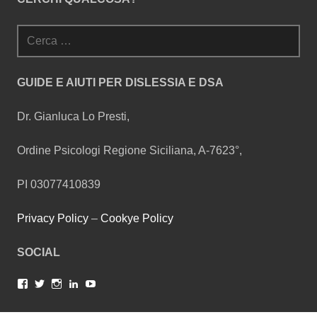
su
su
su
su
su
Facebook
Twitter
Instagram
LinkedIn
YouTube
Ricerca
per:
GUIDE E AIUTI PER DISLESSIA E DSA
Dr. Gianluca Lo Presti,
Ordine Psicologi Regione Siciliana, A-7623°,
PI 03077410839
Privacy Policy
–
Cookye Policy
SOCIAL
Facebook
Twitter
Instagram
LinkedIn
YouTube