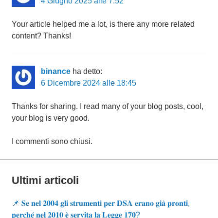
4 Giugno 2025 alle 7:52
Your article helped me a lot, is there any more related
content? Thanks!
binance
ha detto:
6 Dicembre 2024 alle 18:45
Thanks for sharing. I read many of your blog posts, cool,
your blog is very good.
I commenti sono chiusi.
Ultimi articoli
📌 𝐒𝐞 𝐧𝐞𝐥 𝟐𝟎𝟎𝟒 𝐠𝐥𝐢 𝐬𝐭𝐫𝐮𝐦𝐞𝐧𝐭𝐢 𝐩𝐞𝐫 𝐃𝐒𝐀 𝐞𝐫𝐚𝐧𝐨 𝐠𝐢𝐚̀ 𝐩𝐫𝐨𝐧𝐭𝐢,
𝐩𝐞𝐫𝐜𝐡𝐞́ 𝐧𝐞𝐥 𝟐𝟎𝟏𝟎 𝐞̀ 𝐬𝐞𝐫𝐯𝐢𝐭𝐚 𝐥𝐚 𝐋𝐞𝐠𝐠𝐞 𝟏𝟕𝟎?