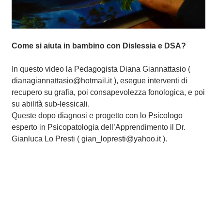
a
r
z
o
Come si aiuta in bambino con Dislessia e DSA?
2
0
In questo video la Pedagogista Diana Giannattasio (
1
dianagiannattasio@hotmail.it ), esegue interventi di
5
recupero su grafia, poi consapevolezza fonologica, e poi
su abilità sub-lessicali.
Queste dopo diagnosi e progetto con lo Psicologo
esperto in Psicopatologia dell’Apprendimento il Dr.
Gianluca Lo Presti ( gian_lopresti@yahoo.it ).