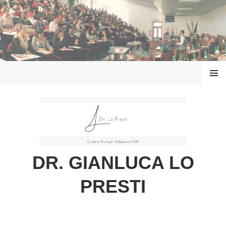
Vai
al
contenuto
MENU
DR. GIANLUCA LO
PRESTI