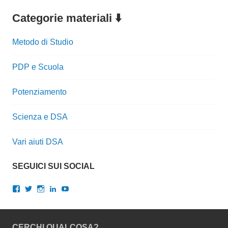
Categorie materiali ⬇️
Metodo di Studio
PDP e Scuola
Potenziamento
Scienza e DSA
Vari aiuti DSA
SEGUICI SUI SOCIAL
Visualizza
Visualizza
Visualizza
Visualizza
Visualizza
il
il
il
il
il
profilo
profilo
profilo
profilo
profilo
di
di
di
di
di
gianlucalopresti.psy
GianLoPresti
dr.gianluca.lopresti
gianlopresti
UCXnQkoGLYcrm2rdqNWCMWqQ
CERCHI QUALCOSA?