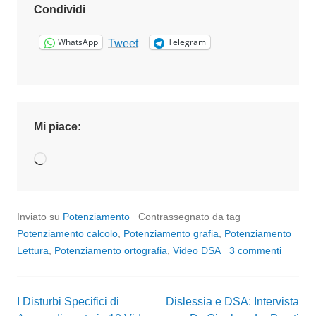
Condividi
WhatsApp
Telegram
Tweet
Mi piace:
Caricamento
in
corso…
Inviato su
Potenziamento
Contrassegnato da tag
Potenziamento calcolo
,
Potenziamento grafia
,
Potenziamento
Lettura
,
Potenziamento ortografia
,
Video DSA
3 commenti
I Disturbi Specifici di
Dislessia e DSA: Intervista
Navigazione