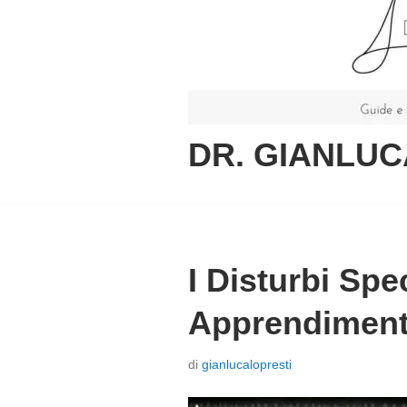
DR. GIANLUC
I Disturbi Spec
Apprendiment
P
di
gianlucalopresti
o