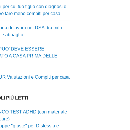
i per cui tuo figlio con diagnosi di
e fare meno compiti per casa
ia di lavoro nei DSA: tra mito,
e e abbaglio
 PUO’ DEVE ESSERE
ATO A CASA PRIMA DELLE
UR Valutazioni e Compiti per casa
LI PIÙ LETTI
CO TEST ADHD (con materiale
care)
ppe "giuste" per Dislessia e