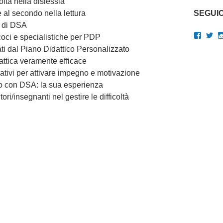
oltà nella dislessia
e al secondo nella lettura
SEGUIC
i di DSA
Visual
Vis
oci e specialistiche per PDP
il
il
ti dal Piano Didattico Personalizzato
profilo
pro
di
di
dattica veramente efficace
gianluc
Gi
ativi per attivare impegno e motivazione
su
su
Faceb
Twi
no con DSA: la sua esperienza
ori/insegnanti nel gestire le difficoltà