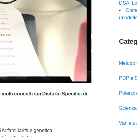
DSA. Le 
Come 
(modello
Catego
Metodo 
PDP e S
Potenzi
 molti concetti sui Disturbi Specifici di
Scienza
Vari aiu
A: familiarità e genetica