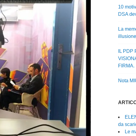
10 motiv
DSA dev
La memor
illusion
IL PDP
VISION
FIRMA.
Nota MI
ARTICO
ELEN
da scari
Le ma