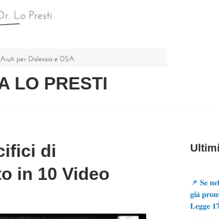
A LO PRESTI
ifici di
Ultimi
o in 10 Video
📌 𝐒𝐞 𝐧𝐞𝐥
𝐠𝐢𝐚̀ 𝐩𝐫𝐨𝐧
𝐋𝐞𝐠𝐠𝐞 𝟏