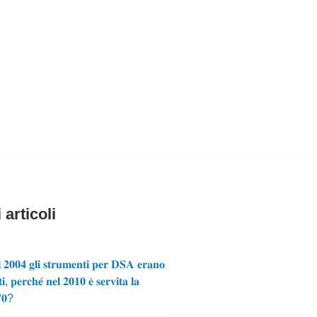
 articoli
 𝟐𝟎𝟎𝟒 𝐠𝐥𝐢 𝐬𝐭𝐫𝐮𝐦𝐞𝐧𝐭𝐢 𝐩𝐞𝐫 𝐃𝐒𝐀 𝐞𝐫𝐚𝐧𝐨
𝐢, 𝐩𝐞𝐫𝐜𝐡𝐞́ 𝐧𝐞𝐥 𝟐𝟎𝟏𝟎 𝐞̀ 𝐬𝐞𝐫𝐯𝐢𝐭𝐚 𝐥𝐚
𝟕𝟎?