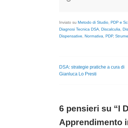
in
corso…
Inviato su
Metodo di Studio
,
PDP e Sc
Diagnosi Tecnica DSA
,
Discalculia
,
Dis
Dispensative
,
Normativa
,
PDP
,
Strume
DSA: strategie pratiche a cura di
Navigazione
Gianluca Lo Presti
articoli
6 pensieri su “
I 
Apprendimento i